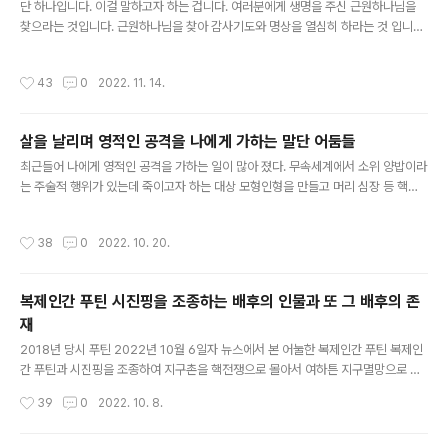
아닌지 판별하는 방법은 간단합니다. 어둠에 소속된 존재나 단체들..
단 하나입니다. 이걸 말하고자 하는 겁니다. 여러분에게 생명을 주신 근원하나님을
찾으라는 것입니다. 근원하나님을 찾아 감사기도와 명상을 열심히 하라는 것 입니다.
그리하면 근원하나님께서 화염 에너지를 선물로 주시어 여러분의 오라장에너지를
강화시켜 영혼여정 다음 생은 더 차원이 높은 세계로 승급시켜 주실 것입니다. 이것
작성시간
43
0
2022. 11. 14.
만이 삶과 죽음의 윤회를 벗어나는 유일한 해법입니다. 불행히도 여러분들 절대적 다
수는 어둠들이 만들어 놓은 거짓 메뉴얼(거짓종교, 거짓선지자)에 충실히 따를 뿐 근
원하나님을 찾아 감사기도를 하는 이가 거의 없습니다. 설령 하나님을 부르고 찾아도
살을 날리며 영적인 공격을 나에게 가하는 말단 어둠들
그 하나님은 근원하나님이 아니고 하나님=예수 하나님=석가모니 하나님=성모마리
글 내용
아 하나님=마호메트 같은 인간하나님이거나 애매모호한 형식적 하나님을 향한..
최근들어 나에게 영적인 공격을 가하는 일이 많아 졌다. 무속세계에서 소위 양밥이라
는 주술적 행위가 있는데 죽이고자 하는 대상 모형인형을 만들고 머리 심장 등 핵심
적인 여러 부위에 칼을 꽂고 살을 날리는 것이다. 이렇게 하면 악의적 의도로 만들어
진 사념체가 생겨나 대상인물에 들러 붙게 되고 그 사람이 가진 기가 사념체보다 약
작성시간
38
0
2022. 10. 20.
할 경우 죽음에 이르게 된다. 어둠의 말단 하수인들이 나에게도 이런 살을 날리는 어
리석은 시도를 하고 있다. 오히려 자신의 명을 재촉하는 어리석은 짓이다. 차원계 강
력한 악마들 조차 나에게 집단적으로 들러 붙어 가해를 하여도 모두 한 방에 싹 소멸
복제인간 푸틴 시진핑을 조종하는 배후의 인물과 또 그 배후의 존
되고 마는데 그까짓 사념체 따위가 무슨 힘이 있을까? 모르긴 해도 나에게 살을 날리
재
던 존재들 알파오메가 근원하나님의 에너지를 경험하게 되었을 ..
글 내용
2018년 당시 푸틴 2022년 10월 6일자 뉴스에서 본 어눌한 복제인간 푸틴 복제인
간 푸틴과 시진핑을 조종하여 지구촌을 핵전쟁으로 몰아서 여하튼 지구멸망으로 끌
고 가려고 하는 일루미나티 어둠들 그리고 그 일루미나티 배후에 있는 타락천사 루시
작성시간
39
0
2022. 10. 8.
퍼를 추종하는 어둠의 아눈나키 외계인들....... 지금 복제인간들이 판을 치고 있다. 주
요나라 수장 뿐만이 아니라 전세계인의 이목이 집중된 EPL축구 스포츠계에도 괴물