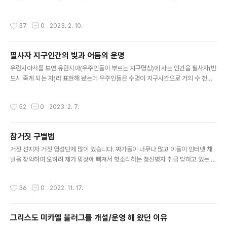
호위하며 지나가는 굉장한 광경을 목격하였다. 소리를 전혀 내지 않은 채 말이다. 너
령(6)이 바로 그것이다. 성부는 창조물에 개성을 부여하시
무나 낮게 떠서 지나갔기에 만약 진짜 비행기였더라면 고막이 찢어질 정도의 엄청 큰
며+성자는 창조물에 영혼을 부여 하시며+성령은 창조물
작성시간
37
0
2023. 2. 10.
굉음 소리가 났을 것이다. 그리고 3일뒤 역시 마찬가지로 아주 낮은 고도로 소리없이
형상을 유지하시는 역할을 각기 하시는데 우주를 창조하고
대한항공여객기와 9대의 전투기가 뒤에서 호위하며 지나가는 놀라운 광경을 다시
지탱하고 소멸하는데 사용하시는 근..
보게 되었다. 이 기막힌 장면을 카메라에 담았더라면 얼마나 좋았을까? 하지만 순식
필사자 지구인간의 빛과 어둠의 운명
간에 일어난 일을 넋놓고 바라만 보았으니.... 우리집에 잠시 와 계셨던 어머니께서도
글 내용
이 기막힌 장면을 보셨는데 "저 비행기에 아주 중요한 인물..
유란시아서를 보면 유란시아(우주인들이 부르는 지구명칭)에 사는 인간을 필사자(반
드시 죽게 되는 자)라 표현해 놨는데 우주인들은 수명이 지구시간으로 거의 수 천년
내지 수 만년에 가깝지만 유전자가 조작(12가닥DNA에서 2가닥DNA로)된 지구인
간은 고작 100년도 살기가 버겁다. 원래 지구인간 수명은 최소 3만년 가까이 살게
작성시간
52
0
2023. 2. 7.
끔 설계 되었는데 말이다. 근원하나님의 존재를 부정하고 그리스도 미카엘에게 도전
장을 내민 반역 천사장 루시퍼 일당이 우주전쟁(아스트랄 수준의 우주전쟁)에서 패
퇴하여 지구에 쫒겨오게 됨으로서 그들의 먹이사슬 구축을 위해 지구인간의 유전자
참거짓 구별법
에 조작을 가한 것이다. 자세한 내용은 [내가 그다] 책에 언급하였다. 악마 악령으로
글 내용
불리는 타락천사들은 지구인간들이 내 뿜는 분노 좌절 절망 갈등 슬픔..
거짓 선지자 거짓 영성단체 많이 있습니다. 짜가들이 너무나 많고 이들이 인터넷 채
널을 장악하여 오히려 제가 망상에 빠져서 헛소리하는 정신병자 취급 당하고 있는 상
태입니다. 여기 올린 동영상이나 사진자료들을 하나 하나 살펴 보면 참으로 기이하고
독보적이며 일반적 범사한 것이 하나도 없는데 그럼에도 불구하고 어떤 이는 내가 인
작성시간
36
0
2022. 11. 17.
터넷에 떠도는 글을 짜집기 하여서 글을 쓴다고 말 합니다. 저를 믿지 못하고 의심하
는 것은 용서 받을 수도 있겠지만 의심에서 더 나아가 모욕하기를 서슴치 않는 자는
차라리 영혼소멸되는 편이 더 나은 끔찍한 최후심판을 받게 될 것입니다. 자신이 우
그리스도 미카엘 블러그를 개설/운영 해 왔던 이유
주에서 온 신이라고 말하는 자 혹은 기타 영성단체가 빛을 가장한 어둠의 채널인지
글 내용