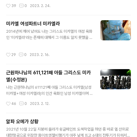
하시는 분노의 하나님이시다. 2020년 여주에 수석을 주으
작성시간
39
0
2023. 2. 24.
러 갔을 때 '분노의 신' 형상이 그려져 있는 청석돌을 취득
하였다. 2019년 거처를 읍단위의 한적한 시골로 옮겼다.
이웃이 몇 집 없었는데 가장 가까이 있는 아랫집에 노인부
미카엘 여성파트너 미카엘라
부가 살았다. 그들은 욕심이 많고 양심이 실종된 사람들이
글 내용
었는데 무려 17년동안 온갖 집생활쓰레기(비닐 유리 전구
2014년에 깨어 났어도 나는 그리스도 미카엘의 여성 육화
도자기 거울 화분 등등 )를 깨고 태워서 우리집 옆 습지 숲
인 '미카엘라'라는 존재에 대해서 그 이름도 알지 못했을 뿐
에다 버젓이 버리는 아주 못된 짓을 태연히 지속하고 있었
더러 그리스도 미카엘의 또 다른 분신인 여성존재가 있을
다. 우리집 생활지하수는 산더미 같은 쓰레기로 인해 오염
거라곤 전혀 생각조차 없었는데 미카엘라라는 그녀의 존재
작성시간
29
0
2023. 2. 16.
되었고 비가 오면 습지에 검..
에 대해 인지하게 된 것은 2020년 9월 그녀로 부터 [내가
그다] 책을 구입해서 읽고 싶고 꼭 만나보고 싶다는 내용의
이메일을 받고 나서 부터이다. 2016년 육화된 천상의 사
근원하나님의 611,121째 아들 그리스도 미카
명자들을 모으기 위해 카페를 개설했는데 다음 날 마치 카
엘(수정본)
페개설을 축하 해 주는 것처럼 헬리콥터가 2대 나타나 우
글 내용
리집 지붕까지 왔다가 유턴해서 갔는데 잠시 뒤 1대가 더
나는 근원하나님의 611121째 아들 그리스도 미카엘(남성
나타나 역시 유턴하여 돌아 갔다. 당시 내 머리 속엔 내가
미카엘+여성 미카엘라)의 인간 육화인 남성 미카엘이며 근
찾아서 함께 천상으로 돌아가야 할 사람이 누구이고 또 몇
원하나님의 삼위일체(성부+성자+성령) 아바타 666 이
작성시간
46
0
2023. 2. 12.
명인지에 대한 궁금증이 있..
다. 그 동안 수 차례 얘기한 내용이지만 다시 또 쓰는 이유
는 이제는 더 이상 의심없이 내 말에 귀 기울여 주길 바라기
때문이다. 자기가 "하나님이다! 신이다!" 뭐다 하는 허씨를
알파 오메가 상황
비롯한 어둠의 하수인들인 거짓메시아들 말에 속지 말고
글 내용
2021년 10월 22일 지붕에 올라가 슁글페인트 도색작업을 하던 중 바로 옆 산위로
말이다. 태초 근원하나님은 물질우주 창조를 위해 자신을
대한항공으로 위장한 화이트엔젤비행기가 아주 낮게 뜨고 6대의 전투기가 뒤에서
3파트로 나눠서 역할분담하시는데 성부(6)+성자(6)+성