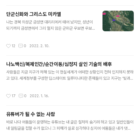
가진 생명체로서 영적진화 과정에 있는 존재들이며 높은
고차원계에 존재하는 천사들은 결코 우리 같은 휴머노이드
단군신화와 그리스도 미카엘
모습을 하고 있지 아니하다. 그들은 망토의상에 둥근 큰 썬
글 내용
글라스를 쓴 모습처럼 큰 눈을 가졌다. '내가그다' 책에서
나는 경북 의성군 금성면 대리리에서 태어 났지만, 성년이
소개한 것처럼 나는 2016년 9월 16일 새벽에 대천사 미
되기까지 금성면에서 그리 멀지 않은 군위군 우보면 우보
카엘을 위시한 천사 일행을 만나게 되었다.(자세한 내용은
중학교(군위중학교 우보분교장으로 변경) 앞 과수원에서
책 참조) 천사일행을 육체를 벗어나 유체이탈한 상태에서
자랐다.과수원에서 조금만 나오면 제방이 있고 그 너머에
작성시간
12
0
2022. 2. 10.
만난 것인데 너무나 강렬한 ..
바로 위천(이화천)이란 하천과 산이 있어서 유년기와 소년
기를 주로 자연과 함께 하였다. 내가 놀던 하천에서 영화
"리틀포레스트"를 찍었다고 한다.영화를 찍은 그 앞 하천
나노백신/복제인간/순간이동/심정지 살인 기술의 배후
(구천)은 물은 깊지 않았지만 물고기가 참으로 엄청나게 많
글 내용
았다. 우보역에 내려서 집으로 오는 논두렁길에서 체험한
사람들은 지금 지구가 처해 있는 이 현실세계가 어떠한 상황인지 전혀 인지하지 못하
귀신체험은 책에서 다음과 같이 소개하였다.내가그다 73
고 있다. 세계정부를 구성한 딥스테이트 일루미나티란 존재들이 있고 지구는 '빛과
쪽"고등학교 다닐 때, 이상한 경험이 또 있는데, 대구에서
어둠의 대결 장'이라고 얘기 들어 본 정도만 되어도 깨어 있는 편일 것이다. '빛과 어
우보로 가는 열차가 기관고장을 일으켜서 인적이 드문 선
둠의 대결장'을 명확하게 표현하자면 과거 수 십 만년전 지구에 금을 캐러 왔다가 하
작성시간
17
0
2022. 1. 16.
로 위에 서버렸다. 열차를 수리하느라 굉장히..
나님의 우주 창조법칙을 어기고 현 지구인간인 호모사피엔스사피엔스(2가닥 유전자
를 가진 제한인류)를 만들고 창조주 하나님으로 군림해 온 어둠의 아눈나키 엔키와
그 아들 마루둑 VS 자신들이 저지른 과거 카르마를 청산하기 위해 온 현니비루집행
유튜버가 될 수 없는 사람
부(엔릴계)가 주축이 된 오리온성좌+미카엘 지원군인 빛의 우주인 연합 간의 대결이
글 내용
라 할 수 있다. 딥스테이트 세력들 배후에 반역 아눈나키들 기술이..
바로 나다 어둠들이 운영하는 유튜브는 내 글은 철저히 숨기려 하고 있고 일반인들이
내 알림글을 접할 수가 없으니 그 피해가 실로 심각하다 심지어 어둠들은 내가 댓글
다는 것 조차도 컨트롤 하고 있다 코로나 백신 패스와 관련된 유튜버 글에 댓글을 달