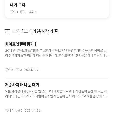
내가 그다
31
0
조회
4
그리스도 미카엘/시작 과 끝
분류 전체보기
주요 글 목록
화이트엔젤비행기 1
글 내용
2018년 유튜브에 소개했던 자료인데 유튜브 채널 운영주체인 어둠들의 방해로 널
리 전달되지 못한 까닭에 다시 올려 봅니다. 화이트엔젤비행기들은 예나 지금이나 변
함없이 제가 밖을 나가는 순간 하늘에 나타나기 시작하여 대략 1분~2분에 1대씩 지
나갑니다. 낮이건 새벽 3시건 시간에 제한받지 않고 말입니다
작성시간
22
0
2024. 2. 2.
저승사자와 나눈 대화
글 내용
오늘 자각몽에 저승사자를 만났고 그와 대화를 나누었다. 사람들이 운집 해 있는 거
리에서 나는 그리스도 미카엘이 맞지만 사람들이 믿지 아니하므로 하늘을 향해 “나
는 알파요 오메가며 시작이요 끝이다!”라고 외치자 어떤 아이가 이를 장난스럽게 따
라 하는 소리가 들렸고 “내가 그가 맞다면 하늘은 이적현상을 보여 달라”고 소리치자
작성시간
39
0
2024. 1. 26.
바로 화이트엔젤 비행기들이 대거 나타 났다. 사람들에게 “저 비행기들은 천사군단