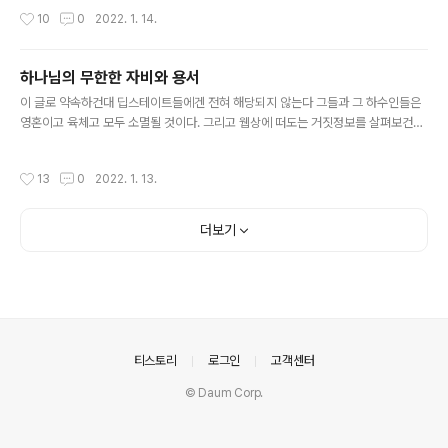
았더니 바로 사라져 버렸다 참으로 웃기는 것은 로그인 해야만 댓글을 달 수가 있는
작성시간
10
0
2022. 1. 14.
데 댓글 달고 로그아웃하면 내 댓글이 사라지고 보이지 않는다 로그인해서 다시 보면
내가 단 댓글이 나타난다 이 무슨 조화인가??? 나에 대한 타킷형 콘트롤이 아니고 무
엇이랴 고로 일반인들은 내가 단 댓글도 전혀 볼 수가 없고 '그리스도 미카엘'을 직접
하나님의 무한한 자비와 용서
검색하지 않으면 내가 올린 영상물도 제대로 뜨지 않는다 어둠들을 절대로 용서 하지
글 내용
않겠다고 맹세하게 만든 계기다 실로 나는 어둠들에게..
이 글로 약속하건대 딥스테이트들에겐 전혀 해당되지 않는다 그들과 그 하수인들은
영혼이고 육체고 모두 소멸될 것이다. 그리고 웹상에 떠도는 거짓정보를 살펴보건대
트럼프가 딥스테이트에 맞서 싸우는 빛의 존재라고? 그 말을 믿느니 "집에서 키우던
개가 알을 낳았는데 공룡 티라노사우르스가 알을 깨고 나왔다"는 말이 더 진실에 가
작성시간
13
0
2022. 1. 13.
까울 것이다. 영악한 트럼프는 어둠들의 투트랙 전략에서 한 축을 담당하고 있는 딥
스테이트의 핵심 중 핵심이다. 만약 그가 진실로 빛의 존재였다면 인류각성을 위해
진즉에 지구가 처한 현실과 진실을 세상에 널리 알렸을 것이다. 모든 언론이 다 어둠
더보기
편에 서서 거짓말만 하고 있으니 이 어찌 용서하랴? 진실을 숨기고 눈과 귀를 거짓으
로 오염시키는 언론사와 언론인들은 실로 무거운 카르마를 쌓고 있..
의안내
티스토리
로그인
고객센터
© Daum Corp.