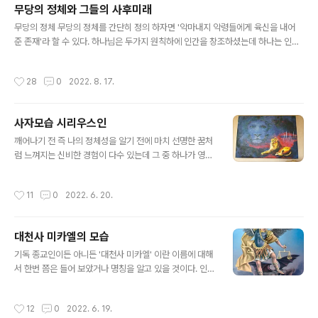
이라 불리며 엄청난 골을 기록중인 금발머리에 파란눈을 가진 이 선수 또한 어둠의
무당의 정체와 그들의 사후미래
우주 기술로 실험실에서 탄생된 복제인간일 것으로 나는 추정하고 있다. 그 선수 아
글 내용
무당의 정체 무당의 정체를 간단히 정의 하자면 '악마내지 악령들에게 육신을 내어
버지와 성이 다르다는 얘기가 나오는데 어둠들이 보란듯이 조금씩 정보를 흘리는 것
준 존재'라 할 수 있다. 하나님은 두가지 원칙하에 인간을 창조하셨는데 하나는 인간
이다. 어둠들은 미리 알려주고 사람들이 전혀 눈치 채지 못하고..
에게 자유의지를 선물한 것이고 다른 하나는 자기책임의 원칙 즉 우주 카르마법칙에
따른다는 것이다. 무당을 접수한 악마 악령들은 하나님의 선물인 자유의지를 침해하
작성시간
28
0
2022. 8. 17.
고 불법무단으로 인간의 육체를 점유하고 있는 것이다. 무당이 되고 싶어 무당이 된
사람은 거의 없을 것이다. 본인과 가족들 그리고 주변인들을 차원계 악마들이 주로
직계조상을 행동대장 삼아서 지속적으로 당사자를 괴롭힘으로써 결국 마지 못해 무
사자모습 시리우스인
당이 되도록 강제한 것인데 하나님의 준엄한 법칙을 어긴 존재들이 어찌 바른 존재들
글 내용
이고 신이라 하겠는가? 무당들은 이들을 고상하게 받들어 신이라고 말하지..
깨어나기 전 즉 나의 정체성을 알기 전에 마치 선명한 꿈처
럼 느껴지는 신비한 경험이 다수 있는데 그 중 하나가 영상
태로 시리우스 별을 다녀 온 일이다. (자세한 내용은 '내가
그다' 책에 소개) 보랏빛 하늘을 가진 시리우스행성은 아래
작성시간
11
0
2022. 6. 20.
유화그림처럼 지구상의 사자를 닮은 사자종족이 살고 있다
고 알려져 있는데 거기를 다녀 왔음에도 입증할 증거가 없
으니 내 얘기를 듣는이는 믿거나 말거나 일 것이다. 2020
대천사 미카엘의 모습
년 남한강 여주에서 가져온 수석에 내가 만난 시리우스인
글 내용
모습이 고스란히 들어 있었다. 수석에 두 존재(두 사람)의
기독 종교인이든 아니든 '대천사 미카엘' 이란 이름에 대해
얼굴형상이 들어 있다. 아마도 남성(숫사자 모습)과 여성
서 한번 쯤은 들어 보았거나 명칭을 알고 있을 것이다. 인터
(암사자 모습)이 아닐까? 이 신비한 수석이 내 말을 증거 해
넷에 소개되고 있는 대천사 미카엘은 하나같이 날개가 달
줄 것이다. ㅁㅋㅇ
린 멋진 인간 모습을 하고 있다. 아래 그림처럼 말이다. 그
작성시간
12
0
2022. 6. 19.
러나 이는 진실과는 거리가 멀다. 휴머노이드(인간)은 영을