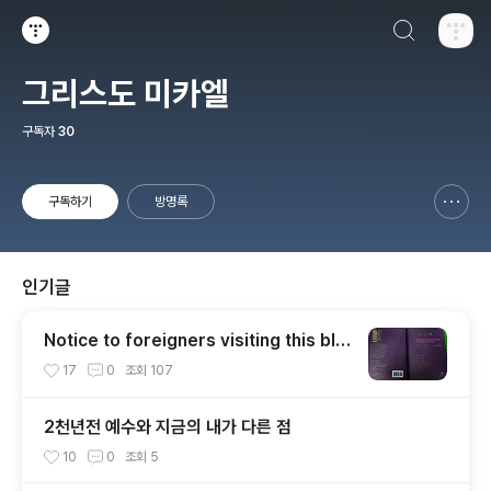
검색하기
티스토리
그리스도 미카엘
구독자
30
구독하기
방명록
신고하기 레이어
열기
인기글
Notice to foreigners visiting this blo
g.
17
0
조회
107
2천년전 예수와 지금의 내가 다른 점
10
0
조회
5