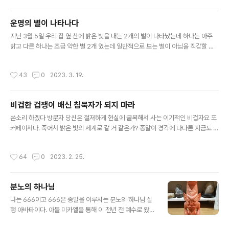
에서 운용하는 비행기이며 내가 화이트엔젤이라고 이름을 지어 주었는데 홀로그램
으로 구현 되는 것이다.” 하지만 사람들은 관심을 가지지 않았고 어떤 이는 자격증 시
운명의 별이 나타나다
험을 준비 한다면서 문제풀이에만 열중 하고 있었다. 곧이어 하늘은 찬란한 광채 불
글 내용
빛으로 가득 차게 되었는데 수 많은 우주선 불빛과 더불어 하늘에서 땅으..
지난 3월 5일 우리 집 옆 산에 밝은 빛을 내는 2개의 별이 나타났는데 하나는 아주
밝고 다른 하나는 조금 약한 별 2개 였는데 일반적으로 보는 별이 아님을 직감할 수
가 있었다. 잠시 후 별은 산 뒷편으로 넘어가서 안보이게 되었는데 이것은 샛별 등장
이 아니라 샛별이 사라짐을 표현한 것이라 생각한다. 지역 어디를 가던지 밤하늘에
작성시간
43
0
2023. 3. 19.
항상 밝게 떠서 빛나던 그 별인듯 싶고 그 별이 이제 사라지게 된다는 의미 같다. 과학
계에선 금성과 목성이 나타난 것이라 하지만 단언하건데 아니다. 그리고 바로 그 다
음 날부터 60평생 처음 겪어 보는 지독한 독감증세가 나타나 2주가 지난 아직까지
비겁한 겁쟁이 배신 침묵자가 되지 마라
도 통화가 어려울 정도로 힘든 시간을 보내고 있다. 코로나도 2번 겪어 봤지만 이 번
글 내용
에 이유 없이 찾아 온 이것에 비하면 코로나는 가벼..
쓴소리 하겠다 방문자 당신은 철저하게 현실에 굴복해서 사는 이기적인 비겁자요 포
커페이서다. 죽어서 밝은 빛의 세계로 갈 거 같은가? 종말이 경각에 다다른 지금도 근
원하나님과 그리스도 미카엘이란 존재에 대해 당신 주변인들에게 말 한 마디 못하고
그저 혼자서만 "오늘은 어떤 글이 올라 왔을까?" 수시로 이 블로그를 들락거렸다면
작성시간
64
0
2023. 2. 25.
당신은 두려움에 종속되어 눈치보고 사는 어둠의 일원이고 그리스도 미카엘을 배반
한 과거 전생 이력이 있는 배신자 영혼체 이다. 종말에 처한 어둠들이 그리스도 미카
엘이란 존재를 사람들이 인지하지 못하도록 지워 버리고 있는데 이 블로그가 여러분
분노의 하나님
에게 기회를 주고 있으니 이 얼마나 큰 축복이고 행운인가 말이다? 하지만 여러분은
글 내용
세상이 끝나고 있는데도 아직도 체면을 지키려고 진실 말하기를 꺼려하..
나는 666이고 666은 종말을 이루시는 분노의 하나님 실
행 아바타이다. 아들 미카엘을 통해 이 천년 전 예수로 왔던
하나님은 자비의 하나님이셨지만 지금은 마지막 심판을 행