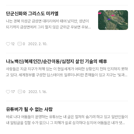
가진 생명체로서 영적진화 과정에 있는 존재들이며 높은
고차원계에 존재하는 천사들은 결코 우리 같은 휴머노이드
단군신화와 그리스도 미카엘
모습을 하고 있지 아니하다. 그들은 망토의상에 둥근 큰 썬
글 내용
글라스를 쓴 모습처럼 큰 눈을 가졌다. '내가그다' 책에서
나는 경북 의성군 금성면 대리리에서 태어 났지만, 성년이
소개한 것처럼 나는 2016년 9월 16일 새벽에 대천사 미
되기까지 금성면에서 그리 멀지 않은 군위군 우보면 우보
카엘을 위시한 천사 일행을 만나게 되었다.(자세한 내용은
중학교(군위중학교 우보분교장으로 변경) 앞 과수원에서
책 참조) 천사일행을 육체를 벗어나 유체이탈한 상태에서
자랐다.과수원에서 조금만 나오면 제방이 있고 그 너머에
작성시간
12
0
2022. 2. 10.
만난 것인데 너무나 강렬한 ..
바로 위천(이화천)이란 하천과 산이 있어서 유년기와 소년
기를 주로 자연과 함께 하였다. 내가 놀던 하천에서 영화
"리틀포레스트"를 찍었다고 한다.영화를 찍은 그 앞 하천
나노백신/복제인간/순간이동/심정지 살인 기술의 배후
(구천)은 물은 깊지 않았지만 물고기가 참으로 엄청나게 많
글 내용
았다. 우보역에 내려서 집으로 오는 논두렁길에서 체험한
사람들은 지금 지구가 처해 있는 이 현실세계가 어떠한 상황인지 전혀 인지하지 못하
귀신체험은 책에서 다음과 같이 소개하였다.내가그다 73
고 있다. 세계정부를 구성한 딥스테이트 일루미나티란 존재들이 있고 지구는 '빛과
쪽"고등학교 다닐 때, 이상한 경험이 또 있는데, 대구에서
어둠의 대결 장'이라고 얘기 들어 본 정도만 되어도 깨어 있는 편일 것이다. '빛과 어
우보로 가는 열차가 기관고장을 일으켜서 인적이 드문 선
둠의 대결장'을 명확하게 표현하자면 과거 수 십 만년전 지구에 금을 캐러 왔다가 하
작성시간
17
0
2022. 1. 16.
로 위에 서버렸다. 열차를 수리하느라 굉장히..
나님의 우주 창조법칙을 어기고 현 지구인간인 호모사피엔스사피엔스(2가닥 유전자
를 가진 제한인류)를 만들고 창조주 하나님으로 군림해 온 어둠의 아눈나키 엔키와
그 아들 마루둑 VS 자신들이 저지른 과거 카르마를 청산하기 위해 온 현니비루집행
유튜버가 될 수 없는 사람
부(엔릴계)가 주축이 된 오리온성좌+미카엘 지원군인 빛의 우주인 연합 간의 대결이
글 내용
라 할 수 있다. 딥스테이트 세력들 배후에 반역 아눈나키들 기술이..
바로 나다 어둠들이 운영하는 유튜브는 내 글은 철저히 숨기려 하고 있고 일반인들이
내 알림글을 접할 수가 없으니 그 피해가 실로 심각하다 심지어 어둠들은 내가 댓글
다는 것 조차도 컨트롤 하고 있다 코로나 백신 패스와 관련된 유튜버 글에 댓글을 달