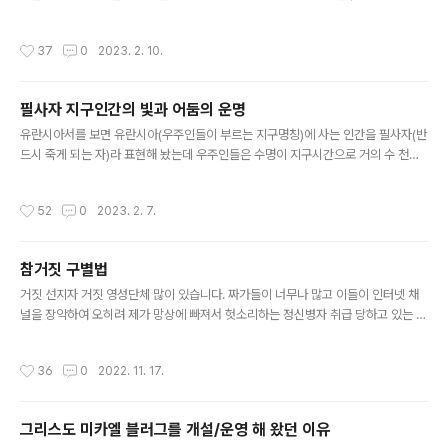
호위하며 지나가는 굉장한 광경을 목격하였다. 소리를 전혀 내지 않은 채 말이다. 너
령(6)이 바로 그것이다. 성부는 창조물에 개성을 부여하시
무나 낮게 떠서 지나갔기에 만약 진짜 비행기였더라면 고막이 찢어질 정도의 엄청 큰
며+성자는 창조물에 영혼을 부여 하시며+성령은 창조물
작성시간
37
0
2023. 2. 10.
굉음 소리가 났을 것이다. 그리고 3일뒤 역시 마찬가지로 아주 낮은 고도로 소리없이
형상을 유지하시는 역할을 각기 하시는데 우주를 창조하고
대한항공여객기와 9대의 전투기가 뒤에서 호위하며 지나가는 놀라운 광경을 다시
지탱하고 소멸하는데 사용하시는 근..
보게 되었다. 이 기막힌 장면을 카메라에 담았더라면 얼마나 좋았을까? 하지만 순식
필사자 지구인간의 빛과 어둠의 운명
간에 일어난 일을 넋놓고 바라만 보았으니.... 우리집에 잠시 와 계셨던 어머니께서도
글 내용
이 기막힌 장면을 보셨는데 "저 비행기에 아주 중요한 인물..
유란시아서를 보면 유란시아(우주인들이 부르는 지구명칭)에 사는 인간을 필사자(반
드시 죽게 되는 자)라 표현해 놨는데 우주인들은 수명이 지구시간으로 거의 수 천년
내지 수 만년에 가깝지만 유전자가 조작(12가닥DNA에서 2가닥DNA로)된 지구인
간은 고작 100년도 살기가 버겁다. 원래 지구인간 수명은 최소 3만년 가까이 살게
작성시간
52
0
2023. 2. 7.
끔 설계 되었는데 말이다. 근원하나님의 존재를 부정하고 그리스도 미카엘에게 도전
장을 내민 반역 천사장 루시퍼 일당이 우주전쟁(아스트랄 수준의 우주전쟁)에서 패
퇴하여 지구에 쫒겨오게 됨으로서 그들의 먹이사슬 구축을 위해 지구인간의 유전자
참거짓 구별법
에 조작을 가한 것이다. 자세한 내용은 [내가 그다] 책에 언급하였다. 악마 악령으로
글 내용
불리는 타락천사들은 지구인간들이 내 뿜는 분노 좌절 절망 갈등 슬픔..
거짓 선지자 거짓 영성단체 많이 있습니다. 짜가들이 너무나 많고 이들이 인터넷 채
널을 장악하여 오히려 제가 망상에 빠져서 헛소리하는 정신병자 취급 당하고 있는 상
태입니다. 여기 올린 동영상이나 사진자료들을 하나 하나 살펴 보면 참으로 기이하고
독보적이며 일반적 범사한 것이 하나도 없는데 그럼에도 불구하고 어떤 이는 내가 인
작성시간
36
0
2022. 11. 17.
터넷에 떠도는 글을 짜집기 하여서 글을 쓴다고 말 합니다. 저를 믿지 못하고 의심하
는 것은 용서 받을 수도 있겠지만 의심에서 더 나아가 모욕하기를 서슴치 않는 자는
차라리 영혼소멸되는 편이 더 나은 끔찍한 최후심판을 받게 될 것입니다. 자신이 우
그리스도 미카엘 블러그를 개설/운영 해 왔던 이유
주에서 온 신이라고 말하는 자 혹은 기타 영성단체가 빛을 가장한 어둠의 채널인지
글 내용