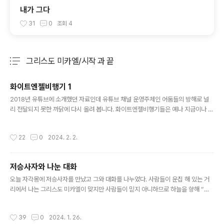
내가 그다
31
0
조회
4
그리스도 미카엘/시작 과 끝
분류 전체보기
주요 글 목록
화이트엔젤비행기 1
글 내용
2018년 유튜브에 소개했던 자료인데 유튜브 채널 운영주체인 어둠들의 방해로 널
리 전달되지 못한 까닭에 다시 올려 봅니다. 화이트엔젤비행기들은 예나 지금이나 변
함없이 제가 밖을 나가는 순간 하늘에 나타나기 시작하여 대략 1분~2분에 1대씩 지
나갑니다. 낮이건 새벽 3시건 시간에 제한받지 않고 말입니다
작성시간
22
0
2024. 2. 2.
저승사자와 나눈 대화
글 내용
오늘 자각몽에 저승사자를 만났고 그와 대화를 나누었다. 사람들이 운집 해 있는 거
리에서 나는 그리스도 미카엘이 맞지만 사람들이 믿지 아니하므로 하늘을 향해 “나
는 알파요 오메가며 시작이요 끝이다!”라고 외치자 어떤 아이가 이를 장난스럽게 따
라 하는 소리가 들렸고 “내가 그가 맞다면 하늘은 이적현상을 보여 달라”고 소리치자
작성시간
39
0
2024. 1. 26.
바로 화이트엔젤 비행기들이 대거 나타 났다. 사람들에게 “저 비행기들은 천사군단