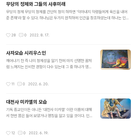
이라 불리며 엄청난 골을 기록중인 금발머리에 파란눈을 가진 이 선수 또한 어둠의
무당의 정체와 그들의 사후미래
우주 기술로 실험실에서 탄생된 복제인간일 것으로 나는 추정하고 있다. 그 선수 아
글 내용
무당의 정체 무당의 정체를 간단히 정의 하자면 '악마내지 악령들에게 육신을 내어
버지와 성이 다르다는 얘기가 나오는데 어둠들이 보란듯이 조금씩 정보를 흘리는 것
준 존재'라 할 수 있다. 하나님은 두가지 원칙하에 인간을 창조하셨는데 하나는 인간
이다. 어둠들은 미리 알려주고 사람들이 전혀 눈치 채지 못하고..
에게 자유의지를 선물한 것이고 다른 하나는 자기책임의 원칙 즉 우주 카르마법칙에
따른다는 것이다. 무당을 접수한 악마 악령들은 하나님의 선물인 자유의지를 침해하
작성시간
28
0
2022. 8. 17.
고 불법무단으로 인간의 육체를 점유하고 있는 것이다. 무당이 되고 싶어 무당이 된
사람은 거의 없을 것이다. 본인과 가족들 그리고 주변인들을 차원계 악마들이 주로
직계조상을 행동대장 삼아서 지속적으로 당사자를 괴롭힘으로써 결국 마지 못해 무
사자모습 시리우스인
당이 되도록 강제한 것인데 하나님의 준엄한 법칙을 어긴 존재들이 어찌 바른 존재들
글 내용
이고 신이라 하겠는가? 무당들은 이들을 고상하게 받들어 신이라고 말하지..
깨어나기 전 즉 나의 정체성을 알기 전에 마치 선명한 꿈처
럼 느껴지는 신비한 경험이 다수 있는데 그 중 하나가 영상
태로 시리우스 별을 다녀 온 일이다. (자세한 내용은 '내가
그다' 책에 소개) 보랏빛 하늘을 가진 시리우스행성은 아래
작성시간
11
0
2022. 6. 20.
유화그림처럼 지구상의 사자를 닮은 사자종족이 살고 있다
고 알려져 있는데 거기를 다녀 왔음에도 입증할 증거가 없
으니 내 얘기를 듣는이는 믿거나 말거나 일 것이다. 2020
대천사 미카엘의 모습
년 남한강 여주에서 가져온 수석에 내가 만난 시리우스인
글 내용
모습이 고스란히 들어 있었다. 수석에 두 존재(두 사람)의
기독 종교인이든 아니든 '대천사 미카엘' 이란 이름에 대해
얼굴형상이 들어 있다. 아마도 남성(숫사자 모습)과 여성
서 한번 쯤은 들어 보았거나 명칭을 알고 있을 것이다. 인터
(암사자 모습)이 아닐까? 이 신비한 수석이 내 말을 증거 해
넷에 소개되고 있는 대천사 미카엘은 하나같이 날개가 달
줄 것이다. ㅁㅋㅇ
린 멋진 인간 모습을 하고 있다. 아래 그림처럼 말이다. 그
작성시간
12
0
2022. 6. 19.
러나 이는 진실과는 거리가 멀다. 휴머노이드(인간)은 영을