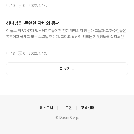
았더니 바로 사라져 버렸다 참으로 웃기는 것은 로그인 해야만 댓글을 달 수가 있는
작성시간
10
0
2022. 1. 14.
데 댓글 달고 로그아웃하면 내 댓글이 사라지고 보이지 않는다 로그인해서 다시 보면
내가 단 댓글이 나타난다 이 무슨 조화인가??? 나에 대한 타킷형 콘트롤이 아니고 무
엇이랴 고로 일반인들은 내가 단 댓글도 전혀 볼 수가 없고 '그리스도 미카엘'을 직접
하나님의 무한한 자비와 용서
검색하지 않으면 내가 올린 영상물도 제대로 뜨지 않는다 어둠들을 절대로 용서 하지
글 내용
않겠다고 맹세하게 만든 계기다 실로 나는 어둠들에게..
이 글로 약속하건대 딥스테이트들에겐 전혀 해당되지 않는다 그들과 그 하수인들은
영혼이고 육체고 모두 소멸될 것이다. 그리고 웹상에 떠도는 거짓정보를 살펴보건대
트럼프가 딥스테이트에 맞서 싸우는 빛의 존재라고? 그 말을 믿느니 "집에서 키우던
개가 알을 낳았는데 공룡 티라노사우르스가 알을 깨고 나왔다"는 말이 더 진실에 가
작성시간
13
0
2022. 1. 13.
까울 것이다. 영악한 트럼프는 어둠들의 투트랙 전략에서 한 축을 담당하고 있는 딥
스테이트의 핵심 중 핵심이다. 만약 그가 진실로 빛의 존재였다면 인류각성을 위해
진즉에 지구가 처한 현실과 진실을 세상에 널리 알렸을 것이다. 모든 언론이 다 어둠
더보기
편에 서서 거짓말만 하고 있으니 이 어찌 용서하랴? 진실을 숨기고 눈과 귀를 거짓으
로 오염시키는 언론사와 언론인들은 실로 무거운 카르마를 쌓고 있..
의안내
티스토리
로그인
고객센터
© Daum Corp.