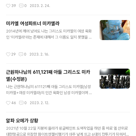
하시는 분노의 하나님이시다. 2020년 여주에 수석을 주으
작성시간
39
0
2023. 2. 24.
러 갔을 때 '분노의 신' 형상이 그려져 있는 청석돌을 취득
하였다. 2019년 거처를 읍단위의 한적한 시골로 옮겼다.
이웃이 몇 집 없었는데 가장 가까이 있는 아랫집에 노인부
미카엘 여성파트너 미카엘라
부가 살았다. 그들은 욕심이 많고 양심이 실종된 사람들이
글 내용
었는데 무려 17년동안 온갖 집생활쓰레기(비닐 유리 전구
2014년에 깨어 났어도 나는 그리스도 미카엘의 여성 육화
도자기 거울 화분 등등 )를 깨고 태워서 우리집 옆 습지 숲
인 '미카엘라'라는 존재에 대해서 그 이름도 알지 못했을 뿐
에다 버젓이 버리는 아주 못된 짓을 태연히 지속하고 있었
더러 그리스도 미카엘의 또 다른 분신인 여성존재가 있을
다. 우리집 생활지하수는 산더미 같은 쓰레기로 인해 오염
거라곤 전혀 생각조차 없었는데 미카엘라라는 그녀의 존재
작성시간
29
0
2023. 2. 16.
되었고 비가 오면 습지에 검..
에 대해 인지하게 된 것은 2020년 9월 그녀로 부터 [내가
그다] 책을 구입해서 읽고 싶고 꼭 만나보고 싶다는 내용의
이메일을 받고 나서 부터이다. 2016년 육화된 천상의 사
근원하나님의 611,121째 아들 그리스도 미카
명자들을 모으기 위해 카페를 개설했는데 다음 날 마치 카
엘(수정본)
페개설을 축하 해 주는 것처럼 헬리콥터가 2대 나타나 우
글 내용
리집 지붕까지 왔다가 유턴해서 갔는데 잠시 뒤 1대가 더
나는 근원하나님의 611121째 아들 그리스도 미카엘(남성
나타나 역시 유턴하여 돌아 갔다. 당시 내 머리 속엔 내가
미카엘+여성 미카엘라)의 인간 육화인 남성 미카엘이며 근
찾아서 함께 천상으로 돌아가야 할 사람이 누구이고 또 몇
원하나님의 삼위일체(성부+성자+성령) 아바타 666 이
작성시간
46
0
2023. 2. 12.
명인지에 대한 궁금증이 있..
다. 그 동안 수 차례 얘기한 내용이지만 다시 또 쓰는 이유
는 이제는 더 이상 의심없이 내 말에 귀 기울여 주길 바라기
때문이다. 자기가 "하나님이다! 신이다!" 뭐다 하는 허씨를
알파 오메가 상황
비롯한 어둠의 하수인들인 거짓메시아들 말에 속지 말고
글 내용
2021년 10월 22일 지붕에 올라가 슁글페인트 도색작업을 하던 중 바로 옆 산위로
말이다. 태초 근원하나님은 물질우주 창조를 위해 자신을
대한항공으로 위장한 화이트엔젤비행기가 아주 낮게 뜨고 6대의 전투기가 뒤에서
3파트로 나눠서 역할분담하시는데 성부(6)+성자(6)+성