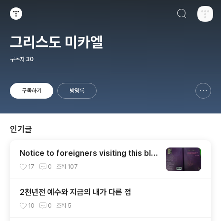
검색하기
티스토리
그리스도 미카엘
구독자
30
구독하기
방명록
신고하기 레이어
열기
인기글
Notice to foreigners visiting this blo
g.
17
0
조회
107
2천년전 예수와 지금의 내가 다른 점
10
0
조회
5