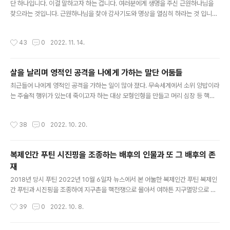
아닌지 판별하는 방법은 간단합니다. 어둠에 소속된 존재나 단체들..
단 하나입니다. 이걸 말하고자 하는 겁니다. 여러분에게 생명을 주신 근원하나님을
찾으라는 것입니다. 근원하나님을 찾아 감사기도와 명상을 열심히 하라는 것 입니다.
그리하면 근원하나님께서 화염 에너지를 선물로 주시어 여러분의 오라장에너지를
강화시켜 영혼여정 다음 생은 더 차원이 높은 세계로 승급시켜 주실 것입니다. 이것
작성시간
43
0
2022. 11. 14.
만이 삶과 죽음의 윤회를 벗어나는 유일한 해법입니다. 불행히도 여러분들 절대적 다
수는 어둠들이 만들어 놓은 거짓 메뉴얼(거짓종교, 거짓선지자)에 충실히 따를 뿐 근
원하나님을 찾아 감사기도를 하는 이가 거의 없습니다. 설령 하나님을 부르고 찾아도
살을 날리며 영적인 공격을 나에게 가하는 말단 어둠들
그 하나님은 근원하나님이 아니고 하나님=예수 하나님=석가모니 하나님=성모마리
글 내용
아 하나님=마호메트 같은 인간하나님이거나 애매모호한 형식적 하나님을 향한..
최근들어 나에게 영적인 공격을 가하는 일이 많아 졌다. 무속세계에서 소위 양밥이라
는 주술적 행위가 있는데 죽이고자 하는 대상 모형인형을 만들고 머리 심장 등 핵심
적인 여러 부위에 칼을 꽂고 살을 날리는 것이다. 이렇게 하면 악의적 의도로 만들어
진 사념체가 생겨나 대상인물에 들러 붙게 되고 그 사람이 가진 기가 사념체보다 약
작성시간
38
0
2022. 10. 20.
할 경우 죽음에 이르게 된다. 어둠의 말단 하수인들이 나에게도 이런 살을 날리는 어
리석은 시도를 하고 있다. 오히려 자신의 명을 재촉하는 어리석은 짓이다. 차원계 강
력한 악마들 조차 나에게 집단적으로 들러 붙어 가해를 하여도 모두 한 방에 싹 소멸
복제인간 푸틴 시진핑을 조종하는 배후의 인물과 또 그 배후의 존
되고 마는데 그까짓 사념체 따위가 무슨 힘이 있을까? 모르긴 해도 나에게 살을 날리
재
던 존재들 알파오메가 근원하나님의 에너지를 경험하게 되었을 ..
글 내용
2018년 당시 푸틴 2022년 10월 6일자 뉴스에서 본 어눌한 복제인간 푸틴 복제인
간 푸틴과 시진핑을 조종하여 지구촌을 핵전쟁으로 몰아서 여하튼 지구멸망으로 끌
고 가려고 하는 일루미나티 어둠들 그리고 그 일루미나티 배후에 있는 타락천사 루시
작성시간
39
0
2022. 10. 8.
퍼를 추종하는 어둠의 아눈나키 외계인들....... 지금 복제인간들이 판을 치고 있다. 주
요나라 수장 뿐만이 아니라 전세계인의 이목이 집중된 EPL축구 스포츠계에도 괴물