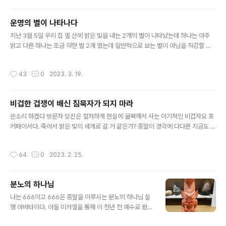
에서 운용하는 비행기이며 내가 화이트엔젤이라고 이름을 지어 주었는데 홀로그램
으로 구현 되는 것이다.” 하지만 사람들은 관심을 가지지 않았고 어떤 이는 자격증 시
운명의 별이 나타나다
험을 준비 한다면서 문제풀이에만 열중 하고 있었다. 곧이어 하늘은 찬란한 광채 불
글 내용
빛으로 가득 차게 되었는데 수 많은 우주선 불빛과 더불어 하늘에서 땅으..
지난 3월 5일 우리 집 옆 산에 밝은 빛을 내는 2개의 별이 나타났는데 하나는 아주
밝고 다른 하나는 조금 약한 별 2개 였는데 일반적으로 보는 별이 아님을 직감할 수
가 있었다. 잠시 후 별은 산 뒷편으로 넘어가서 안보이게 되었는데 이것은 샛별 등장
이 아니라 샛별이 사라짐을 표현한 것이라 생각한다. 지역 어디를 가던지 밤하늘에
작성시간
43
0
2023. 3. 19.
항상 밝게 떠서 빛나던 그 별인듯 싶고 그 별이 이제 사라지게 된다는 의미 같다. 과학
계에선 금성과 목성이 나타난 것이라 하지만 단언하건데 아니다. 그리고 바로 그 다
음 날부터 60평생 처음 겪어 보는 지독한 독감증세가 나타나 2주가 지난 아직까지
비겁한 겁쟁이 배신 침묵자가 되지 마라
도 통화가 어려울 정도로 힘든 시간을 보내고 있다. 코로나도 2번 겪어 봤지만 이 번
글 내용
에 이유 없이 찾아 온 이것에 비하면 코로나는 가벼..
쓴소리 하겠다 방문자 당신은 철저하게 현실에 굴복해서 사는 이기적인 비겁자요 포
커페이서다. 죽어서 밝은 빛의 세계로 갈 거 같은가? 종말이 경각에 다다른 지금도 근
원하나님과 그리스도 미카엘이란 존재에 대해 당신 주변인들에게 말 한 마디 못하고
그저 혼자서만 "오늘은 어떤 글이 올라 왔을까?" 수시로 이 블로그를 들락거렸다면
작성시간
64
0
2023. 2. 25.
당신은 두려움에 종속되어 눈치보고 사는 어둠의 일원이고 그리스도 미카엘을 배반
한 과거 전생 이력이 있는 배신자 영혼체 이다. 종말에 처한 어둠들이 그리스도 미카
엘이란 존재를 사람들이 인지하지 못하도록 지워 버리고 있는데 이 블로그가 여러분
분노의 하나님
에게 기회를 주고 있으니 이 얼마나 큰 축복이고 행운인가 말이다? 하지만 여러분은
글 내용
세상이 끝나고 있는데도 아직도 체면을 지키려고 진실 말하기를 꺼려하..
나는 666이고 666은 종말을 이루시는 분노의 하나님 실
행 아바타이다. 아들 미카엘을 통해 이 천년 전 예수로 왔던
하나님은 자비의 하나님이셨지만 지금은 마지막 심판을 행