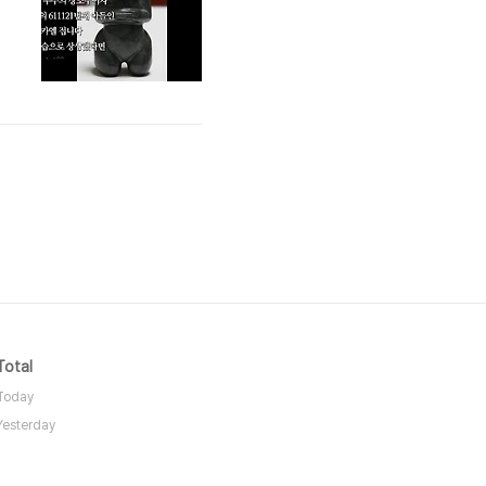
Total
Today
Yesterday