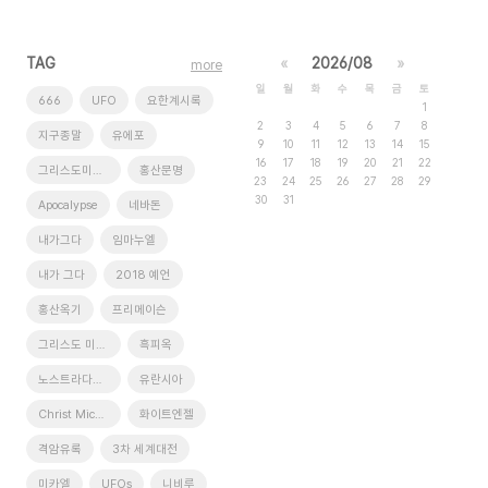
TAG
«
2026/08
»
more
일
월
화
수
목
금
토
666
UFO
요한계시록
1
2
3
4
5
6
7
8
지구종말
유에포
9
10
11
12
13
14
15
16
17
18
19
20
21
22
그리스도미카엘
홍산문명
23
24
25
26
27
28
29
30
31
Apocalypse
네바돈
내가그다
임마누엘
내가 그다
2018 예언
홍산옥기
프리메이슨
그리스도 미가엘
흑피옥
노스트라다무스
유란시아
Christ Michael
화이트엔젤
격암유록
3차 세계대전
미카엘
UFOs
니비루