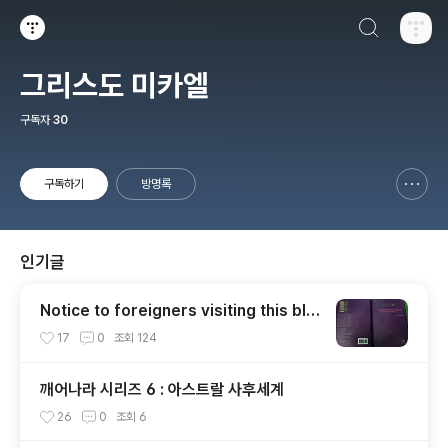
검색하기
티스토리
그리스도 미카엘
구독자
30
구독하기
방명록
신고하기 레이어
열기
인기글
Notice to foreigners visiting this blo
g.
17
0
조회
124
깨어나라 시리즈 6 : 아스트랄 사후세계
26
0
조회
6