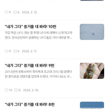
삼위일체 근원하나님을 대리하는 신분이자 근원하나님의
611,121째 아들 그리스도 미카엘의 인간육화라고 말이다.
작성시간
9
0
2026. 2. 12.
내 정체는 바로 '666' 이고 '알파오메가' 이다.루시퍼 반역
어둠들이 워낙 오랜세월 지구인간들을 세뇌 시켜 놔서 아
직도 종교인들이나 거짓 선지자들은 666을 장차 지구에
"내가 그다" 증거를 대 봐라! 10편
등장하여 대량학살을 저지르게 되는 천인공로할 악마라고
글 내용
떠 벌린다.앞서 누차 말했지만 다시 쓰자면 6과 9는 아라
직접 찍은 UFO 영상 중 투명 UFO에 대해서 소개 하고자
비아 숫자가 아니고 음과 양을 표현하는 태극이며 알파 오
한다. 천사군단에서 운용하는 UFO들은 거의 대부분 투명
메가이다.6을 돌리면 9가 되고 9는 다시 6으로 순환하여
형태로 다니다가 뭔가를 관찰할 때에는 구름으로 위장을
창조와 소멸을 무한 반복하면서 우주는 발전하며 확장 해
한다.과학자들이 구름으로 위장한 일명 UFO구름에 대해
작성시간
9
0
2026. 2. 11.
간다. 6과 9는 하나님의 상징 ..
서 설명하는 걸 보면 UFO실체에 대해서 몰라도 너무 모른
다는 생각이다.UFO가 투명할 것이라고는 전혀 생각지 못
했을 것이다 아마도 나 외에 투명 UFO에 대해서 증거영상
"내가 그다" 증거를 대 봐라! 9편
과 사진을 제시하고 소개하는 사람은 없을 것이다. 그 들이
글 내용
일부러 찍혀 주지 않는 한 영상촬영이 불가능하기 때문이
2013년에 유튜브에서 흑피옥과 초고대 크리스털 문명이
다. 내가 천사군단을 소집한 그리스도 미카엘이 아니라면
란 흥미로운 컨텐츠를 접하게 되었다. 거기에 나오는 우신
내 주변에 이 들이 머물러 있지 않을 것이다. 투명 유에포에
상 내지 태양신이라 불리는 조각품에 깊이 빠지게 되었는
대한 방대한 자료 중 예시적 몇 개만 올려서 소개 한다.원본
데 결과적으로는 태양신이라 불리는 그 존재는 다름 아닌
작성시간
13
0
2026. 2. 10.
사진색상보정 이 사진에서 보..
나 그리스도 미카엘과 연관이 있는 미카엘 조각상이기에
끌림이 생길 수 밖에 없었다고 본다. 불과 7센치 정도 밖에
안되는 조그마한 미카엘 조각상을 경매로 수 백달러를 주
"내가 그다" 증거를 대 봐라! 8편
고 낙찰 받아서 구입하였는데 얼마나 예쁘고 묘하고 신비
글 내용