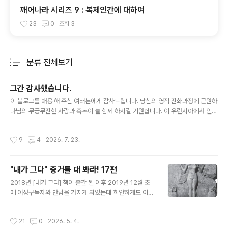
깨어나라 시리즈 9 : 복제인간에 대하여
23
0
조회
3
분류 전체보기
주요 글 목록
그간 감사했습니다.
글 내용
이 블로그를 애용 해 주신 여러분에게 감사드립니다. 당신의 영적 진화과정에 근원하
나님의 무궁무진한 사랑과 축복이 늘 함께 하시길 기원합니다. 이 유란시아에서 인간
으로 육화하여 저와 그저 길을 스쳐 지나가는 정도의 인연이라도 닿았던 분들은 사후
영계에서 모두 소집되어 저와 다시 만나게 될 것입니다. 그 때는 여러분에게 확신을
작성시간
9
4
2026. 7. 23.
주지 못한 범부한 인간이 아닌 여러분의 참하나님 모습을 보시게 될 것입니다.죽음이
결코 끝이 아닙니다.살아 있을 때 부디..... 눈은 있되 바로 보지 못하고 귀는 있되 바
로 듣지 못하는 에고적 한계를 넘어 서시길 애절하게 간청 드립니다. 제 삶을 반성하
"내가 그다" 증거를 대 봐라! 17편
면서 가슴치며 후회하는 것이 있다면 저를 온전히 내려 놓지 못한 점입니다.누가 돌
글 내용
을 던지면 그 돌 그냥 맞고 바보소리 들으면 그냥 ..
2018년 [내가 그다] 책이 출간 된 이후 2019년 12월 초
에 여성구독자와 만남을 가지게 되었는데 희안하게도 이
주인공 역시 16편에 소개한 아델라 처럼 "도를 아십니
까?"에 빠져서 거기에서 13년동안 수행자 길을 걸었다. 대
작성시간
21
0
2026. 5. 4.
기업 직장도 그만 두고 가족도 포기한 채 세상에 존재하지