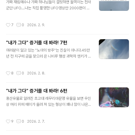
롭던지... 점점 미카엘 조각상을 비롯한 초고대 유물 수집에
가짜 재림예수나 가짜 하나님들이 걸핏하면 들먹이는 천사
빠져 들게 되었다. 이 당시만 해도 물품이 너무 희귀해서 가
군단 UFO....나는 직접 촬영한 UFO영상만 2000편이 넘
격이 만만치 않았다. 홍산유물은 2014년을 기점하여 어마
고 UFO를 타고 근원하나님이 거하시는 파라다이스는 물
어마한 량이 골동품시장에 쏟아 져 나온다. 거의 모두 진품
론이고 우주 여러 행성에도 가 봤다(물론 육체가 아닌 유체
작성시간
7
0
2026. 2. 9.
이지만 기존 홍산유물을 모방한 가품이..
이탈 영상태로 실려 갔다) 그리고 UFO로부터 심각한 목디
스크(5번6번경추탈골)도 치료 받았을 뿐아니라 천사군단
에서 사용하는 광선무기도 경험하였는데 과연 내 정체가
"내가 그다" 증거를 대 봐라! 7편
무엇이길레 이런 경험을 하는 것일까? [내가 그다] 책 494
글 내용
페이지2014년 10월 4일에 일어난 일 놀라운 사건이 생긴
여러분이 알고 있는 "노아의 방주"는 진실이 아니다.45만
날이다. 동호회에서 알게 된 지인을 11년 만에 만났는데, 그
년 전 지구에 금을 찾으러 온 니비루 행성 과학자 엔키가 2
분이 살고 계시는 경상북도 예천으로 내려가 오랜만에 회
0만 년 전에 발생한 타락천사 루시퍼 반역사건에 연루되어
포를 풀면서 3일간 머무르게 되었다. 첫째 날 밤은 윙윙거
루시퍼를 따르게 되면서 그의 명에 따라 당시 지구상에 번
작성시간
8
0
2026. 2. 8.
리는 파리 소리가 너무..
성해 있던 아담과 이브의 후손들과 아눈나키와 지구인 사
이에서 태어난 하이브리드인간(네피림)들을 모두 멸절시키
고 실험실에서 만든 2가닥의 DNA를 기반으로 하는 저급
"내가 그다" 증거를 대 봐라! 6편
한 의식을 가진 호모사피엔스사피엔스(현생인류)를 지구에
글 내용
번성시키기 위해 고의적으로 저지른 범우주적인 죄악의 실
홍산유물로 알려진 초고대 레무리아문명 유물을 보면 우신
행이었다.내가 이러한 사실을 자각하게 되었을 때 하늘 존
상 머리 위에 매미가 올려 져 있는 형상이 꽤나 많이 나온
재들은 내 생각이 맞다는 증표를 남겨 주었다. 2016년 6
다. 이 형상은 무엇을 나타낸 것일까?내가 깨어난 이후 이
월 3일 찍은 역무지개2017년 11월 29일 찍은 역무지개
와 관련한 놀라운 사건이 발생한다. [내가 그다] 책 506페
작성시간
9
0
2026. 2. 7.
[내가그다] 책 270 페이지 이른..
이지2015년 2월 6일에 일어난 일 참으로 신기하고 미스
터리한 이상한 일을 겪은 날이다. 내가 수집한 레무리아 유
물(홍산유물)은 우신상과 매미가 많이 나온다. 그리고 우신