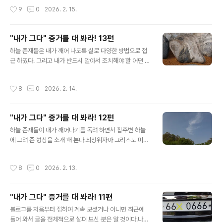
집에 있는 대형 크리스탈 유물들이 순차적으로 큰소리를
꿀벌을 키우던 양봉업자가 있었는데 추측하건대 이 분은
작성시간
9
0
2026. 2. 15.
내면서 "찌르르릉~ ..
미륵의 아바타가 아닐까 생각한다. 2016년 거의 매일 만
나서 이런 저런 이야기를 나누었는데 정작 본인도 자신이
누군지를 생각하면 자꾸 미륵이 떠오른다고 말한 바 있다.
"내가 그다" 증거를 대 봐라! 13편
한 날은 그 사람과 얘기를 나누는 어떤 60대 후반 할머니
글 내용
를 같이 만났 적이 있는데 그 할머니가 떠나고 나서 양봉업
하늘 존재들은 내가 깨어 나도록 실로 다양한 방법으로 접
자에게 내가 말 했다. "그 할머니 내 새끼가 잘 하고 있는지
근 하였다. 그리고 내가 반드시 알아서 조치해야 할 어떤 상
간 보러 오신 진짜인데 행동거지 조심하시라!" 즉 그 할머
황이 있으면 그것을 이런 저런 방법으로 알려 주었다. 202
니는 신분이 할머니로 변장한 미륵이라고 알려 주었다. 그
0년~2021년 수석을 수집하러 6차례 정도 다녔는데 하늘
작성시간
8
0
2026. 2. 14.
랬더니 이 양봉업자가 좀 ..
존재들은 돌을 통해서 어떠한 암시를 주었다. 수석(壽石)
이란 용어는 나의 전생 추사 김정희가 특정한 돌에 붙여 준
명칭이다. 특정한 돌이란 생명을 지닌 돌을 말한다.돌도 지
"내가 그다" 증거를 대 봐라! 12편
각하는 능력을 가졌으며 생명을 가졌다. 이러한 돌은 함부
글 내용
로 다뤄서는 안된다. 이러한 수석의 개념도 돌을 수집하는
하늘 존재들이 내가 깨어나기를 독려 하면서 집주변 하늘
사람들에 의해 뜻이 왜곡되고 변질되었다. 그저 문양 좀 이
에 그려 준 형상을 소개 해 본다.최상위자아 그리스도 미카
쁘고 기괴한 형태 갖추면 수석이라고 부르면서 수집하는
엘 형상십자가 연출과 빠르게 지나가는 시가형 UFO 시리
것이다.하늘은 돌을 통해 상황이나 의도를 전달 하였다. 밑
우스 사자인 형상렙틸리언 형상깃털 달린 코브라뱀 형상말
작성시간
8
0
2026. 2. 13.
에 있는 작은 돌 3개는 모..
머리 형상 원근감이 없는 가짜달성경하나님 야훼 형상나
(미카엘)과 어린아이 형상 하늘 존재들은 내가 꼭 알아야
할 내용이나 만나게 될 사람 등을 이런 식으로 알려 주었다.
"내가 그다" 증거를 대 봐라! 11편
위에 나오는 말형상은 내가 찾아야할 사람인 그리스도 미
글 내용
카엘의 여성육화 '미카엘라'를 암시 한다. 결국 그녀를 찾았
블로그를 처음부터 접하여 계속 보셨거나 아니면 최근에
고 그녀는 말띠이다. 그리스도 미카엘
들어 와서 글을 전체적으로 살펴 보신 분은 알 것이다.나는