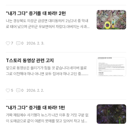
가 없다. "나"라는 자각이 워낙 또렷해서 의식이 좀 흐린 꿈
과는 많이 다르다. 그리고 예나 지금이나 하늘을 날아 다니
"내가 그다" 증거를 대 봐라! 2편
는 꿈을 많이 꾼다. 충격적인 사건을 소개하자면 2014년
글 내용
9월 16일 대천사 미카엘 일행을 만나게 된다. 내가그다 4
나는 경상북도 의성군 금성면 대리동에서 2남2녀 중 막내
91페이지2014년 9월 16일에 일어난 일 이날은 내가 깨
로 태어 났으며 군위군 우보면에서 자랐다.아버지는 사과
어날 수 있도록 한 아주 결정적인 이벤트가 발생한 날이다.
과수원을 하셨고, 6살 무렵 밭에서 노는데 아주 작은 전기
새벽 4시~5시경에 나는 육체를 벗어나서 몸이 없는 자각
퓨즈 사이즈(길이 3~5센티) 정도의 은빛 원통형 UFO를
작성시간
7
0
2026. 2. 3.
상태로 깨..
목격하였다. 내 앞에서 천천히 날아 가고 있길레 손으로 잡
으려고 했더니 아주 밝은 빛으로 확 퍼지며 사라 졌는데 의
식이 들어 깨어나 보니 뒷마루에 누워 있었다. 어릴 적 그
T스토리 동영상 관련 고지
당시에도 하늘을 보면 가끔 내가 화이트엔젤이라 이름한
글 내용
그 비행기들이 흰색줄을 그으며 날아 가곤 했는데 아마 나
앞으로 동영상은 올리기가 힘들 것 같습니다.네이버 블로
를 인지 하고 있었거나 아니면 찾으러 다녔을 것으로 생각
그로 이전해야 하나 아니면 모두 접어야 하나 고민 중.....입
한다. 14살 때 왼쪽 팔에 골수염이 생겨 큰 수술을 하게 되
니다
었는데 수술 후 몸이 허약 해 져서 밤마다 심각한 귀신현상
작성시간
5
0
2026. 2. 2.
을 겪게 되었는데 ..
"내가 그다" 증거를 대 봐라! 1편
글 내용
가짜 재림예수 사기행각 뉴스가 나간 이후 참 거짓 구분 없
이 도매금으로 같이 여론의 뭇매를 맞고 있어서 차고 넘치
는 증거를 제시 해 봅니다.공영방송 기자님들 혹 이 블로그