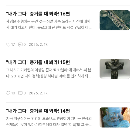
않은 듯이 모든 인연 내려 놓고 살았는데 처음에는 믿음도
강했고 선택에 후회가 없었지만 시간이 갈수록 이상한 사
"내가 그다" 증거를 대 봐라! 16편
이비 종교 같다는 생각이 들어 결국 도망 쳐서 아무도 찾을
글 내용
수 없는 먼 지역으로 피신하게 되었다 한다. 글에서는 그녀
사명을 수행하는 동안 겪은 정말 가슴 쓰라린 사건에 대해
를 A라 칭하겠다. 만남지방에서 기차를 타고 올라오는 A를
서 얘기 하고자 한다. 블로그에 단 한번도 직접 언급하지 않
수원역에서 만나기로 하고 마중을 나갔는데 수원역사와 연
은 사건인데 단지 복제인간을 실제로 경험하게 되었다는
결된 AK백화점 지하 1층 주차장 승강기 옆 자리에 차를 파
간접적인 글만 소개 했을 뿐이다.2018년 [내가 그다] 책을
작성시간
17
0
2026. 2. 17.
킹 해 놓고 기차승객 ..
출간한 뒤 그 책을 읽은 여성이 메일로 간절한 만남을 청해
왔다.2018년 8월 말경이었는데 조금 늦은 오후였지만 내
가 사는 곳까지 운전해서 갈테니 꼭 만나 달라면서 찾아 왔
"내가 그다" 증거를 대 봐라! 15편
다. 동백 쥬네브 상가 주차장 입구에서 그녀를 기다리고 있
글 내용
는데 눈 앞 하늘에 가로로 길이 5미터 정도 되는 막대기 같
그리스도 미카엘의 여성형 존재 '미카엘라'에 대해서 써 본
은 것이 보이는가 싶더니 소리없이 폭죽이 터지면서 화려
다. 2016년 나의 정체(성경 하나님 야훼)를 인지하게 되었
한 불꽃이 스르륵 지나 갔다. 마치 하늘이 이 만남을 축하
을 때 나 처럼 육화된 수수께끼 퍼즐 같은 존재가 있을텐데
해 주는 듯 했다. 커피숍에서 4시간 이상 얘기 나눈거 같은
도대체 누굴 어떻게 찾아야 하는지가 의문이었다. 여름 어
작성시간
10
0
2026. 2. 17.
데 마치 30분도 ..
느 날 저녁을 먹고 나서 꿀벌을 키우는 양봉업자(미륵아바
타)를 잠깐 만나 본다는 것이 얘기를 나누다 보니 밤 12시
가 거의 다 되었다. 늦었다 싶어 허겁지겁 산에서 내려오니
"내가 그다" 증거를 대 봐라! 14편
아내가 초조하게 집 앞에서 기다리고 있었다. 핸드폰을 가
글 내용
져 가지 않아서 연락할 방법이 없었으니 걱정이 무척 컸던
지금 지구상에는 인간의 모습으로 변장하여 다니는 천상의
거 같았다. 잠자리에 들기 전 "에구! 사명이 끝나는 마지막
존재들이 많이 있다.마이트레야 대사 일명 '미륵'도 그 중
날은 꼭 마누라 하고 같이 있어야 하겠네!" 했더니 갑자기
하나이다.용인 동백 석성산 자락에 수 십 년간 자리를 틀고