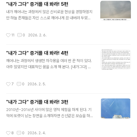
"내가 그다" 증거를 대 봐라! 5편
상과 매미가 함께 조각된 복합체 형상도 많이 보이는데, 우
글 내용
신상 머리 위에 매미가 있는 형상을 보았을 때 내게 주어진
내가 깨어나는 과정에서 많은 신비로운 현상을 경험하였지
직관적인 생각은 ‘이 매미는 근원하나님이 보내는 전령’이
만 하늘 존재들은 자신 스스로 깨어나게 끔 내버려 두었지
라는 것이다. 2015년 2월 6일 그 생각이 사실로 확인된
결코 먼저 귀뜸 해 주지 않았다. 가짜 재림예수 슈카이브는
기상천외한 이벤트가 발생한다. 오후 5시가 조금 안 되어
유리엘(우리엘) 대천사가 나타나 "당신은 재림예수다!"라
작성시간
11
0
2026. 2. 6.
갑자기 졸음이 쏟아..
고 말했다는데 이는 말도 안되는 소리고 하늘법칙 1도 모르
는 소리다. 천사들은 근원하나님이 정하신 차원간 불간섭
원칙에 따라 절대 그런 짓 하지 않는다. 하늘존재들은 내가
"내가 그다" 증거를 대 봐라! 4편
스스로 나 자신이 누구인지 알아내고 확신을 가지게 되었
글 내용
을 때 그때 비로소 그것을 뒷받침 해 주는 인증샷을 보여 주
깨어나는 과정에서 생생한 자각몽을 여러 번 꾼 적이 있다.
었다.나 자신이 인간으로 육화한 "성경 하나님 야훼" 그 존
아주 많았지만 대표적인 꿈을 소개 해 본다. [내가그다] 47
재라는 것을 알게 된 것은 2014년 4월이다. 그러나 이를
2 페이지2008년에 일어난 일 지구 마지막 종말상황을 자
뒷받침 해 줄 확신을 심어 줄 그 무언가가 부족한 상태 였는
각몽으로 생생하게 보았다. 사람들이 산으로 올랐다. 종교
작성시간
7
0
2026. 2. 5.
데 2015년 3월..
인은 종교인들끼리 모여 운집했고, 종교가 없는 사람들은
가족 단위로 마을사람들과 함께 그 지역에서 가장 높은 산
으로 올랐다. 오늘은 예전에 NASA가 공표한 거대한 혜성
"내가 그다" 증거를 대 봐라! 3편
이 지구에 충돌하는 바로 운명적인 그날이었기 때문에 쓰
글 내용
나미를 피해 사람들이 산으로 모여든 것이다. 사람들이 모
2010년~2016년 사이에 많은 영적 체험을 하게 된다. 기
여든 고산지 피난장소에는 거대한 홀로그램 TV가 설치되
억에 또렷이 남는 장면을 소개하자면 신선같은 모습을 하
어 있었고, 모두가 그 TV만 열심히 주시하고 있었다. NAS
고 우주전쟁을 수행하거나 많은 사람들이 운집한 가운데
A로부터 송신 받아 중계하는 혜성관련 뉴스화면이 아침부
그들을 향해 "나는 알파요 오메가며 시작이고 끝이다"라고
작성시간
8
0
2026. 2. 4.
터 생중계로 방송되고 있었다. T..
외치는데 이런 상황이 너무 빈번히 일어나 몇 번인지 셀 수