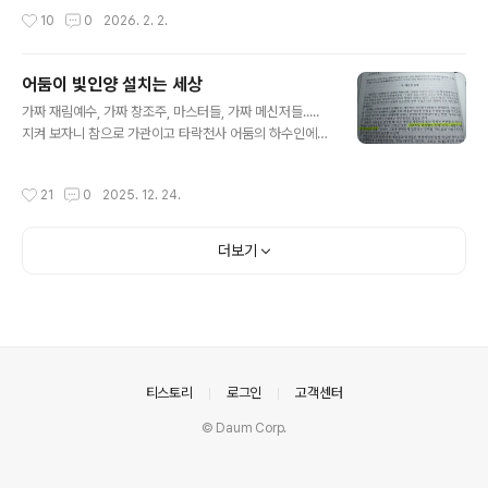
보시거든 저를 취재해서 세상에 알려 주시길 바랍니다."자
작성시간
10
0
2026. 2. 2.
기가 하나님이라고 주장하는 또라이 인간이 또 있는데 속
지 말고 의심해 보자!" 안티적인 이런 기사라도 좋습니다.
좋은 의도든 나쁜 의도든 언론을 통해 세상에 저를 알리는
어둠이 빛인양 설치는 세상
것은 "그리스도 미카엘"이란 존재를 사람들이 인지하지 못
글 내용
하도록 꽁꽁 숨기려는 타락천사 루시퍼를 추종하는 일루미
가짜 재림예수, 가짜 창조주, 마스터들, 가짜 메신저들.....
나티 딥스 어둠들에게 크게 한 방 먹이는 것이 될 것입니다.
지켜 보자니 참으로 가관이고 타락천사 어둠의 하수인에
천상의 존재에 의해 쓰여진 [유란시아서]를 보면 유란시아
불과한 폐급 인간들이 자신이 마치 거대한 빛인양 설쳐 대
(지구) 행성인들은 자신들을 창조한 그들의 하나님 "그리스
고 있다.입아프고 손아프게 말하고 썼지만 다시 알려 드리
작성시간
21
0
2025. 12. 24.
도 미카엘"에 의해서 하나님의 관념에..
고자 한다. 1. 네바돈우주 창조주 '그리스도 미카엘'이라 주
장하는 金俊源 당신은 진짜인가? 金俊源 ( 俊源: 출중한
근원, 위대한 근원)유란시아서 8P에 적시되어 있듯이 현재
더보기
그리스도 미카엘은 인간 즉 사람의 아들로 육화 해 있고 내
가 그다.이 블로그에 나를 증거하는 많은 영상물과 사진자
료가 올려 져 있다.(천사군단의 활동과 UFO 그리고 십자
가 연출 등등)가짜 재림예수 김아무개와 가짜 창조주 허아
무개는 이런 증거 자료 하나 없이 자신이 진짜라고 입으로
나불대면서 막대한 금전..
의안내
티스토리
로그인
고객센터
© Daum Corp.