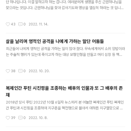
아닌지 판별하는 방법은 간단합니다. 어둠에 소속된 존재나 단체들..
단 하나입니다. 이걸 말하고자 하는 겁니다. 여러분에게 생명을 주신 근원하나님을
찾으라는 것입니다. 근원하나님을 찾아 감사기도와 명상을 열심히 하라는 것 입니다.
그리하면 근원하나님께서 화염 에너지를 선물로 주시어 여러분의 오라장에너지를
강화시켜 영혼여정 다음 생은 더 차원이 높은 세계로 승급시켜 주실 것입니다. 이것
작성시간
43
0
2022. 11. 14.
만이 삶과 죽음의 윤회를 벗어나는 유일한 해법입니다. 불행히도 여러분들 절대적 다
수는 어둠들이 만들어 놓은 거짓 메뉴얼(거짓종교, 거짓선지자)에 충실히 따를 뿐 근
원하나님을 찾아 감사기도를 하는 이가 거의 없습니다. 설령 하나님을 부르고 찾아도
살을 날리며 영적인 공격을 나에게 가하는 말단 어둠들
그 하나님은 근원하나님이 아니고 하나님=예수 하나님=석가모니 하나님=성모마리
글 내용
아 하나님=마호메트 같은 인간하나님이거나 애매모호한 형식적 하나님을 향한..
최근들어 나에게 영적인 공격을 가하는 일이 많아 졌다. 무속세계에서 소위 양밥이라
는 주술적 행위가 있는데 죽이고자 하는 대상 모형인형을 만들고 머리 심장 등 핵심
적인 여러 부위에 칼을 꽂고 살을 날리는 것이다. 이렇게 하면 악의적 의도로 만들어
진 사념체가 생겨나 대상인물에 들러 붙게 되고 그 사람이 가진 기가 사념체보다 약
작성시간
38
0
2022. 10. 20.
할 경우 죽음에 이르게 된다. 어둠의 말단 하수인들이 나에게도 이런 살을 날리는 어
리석은 시도를 하고 있다. 오히려 자신의 명을 재촉하는 어리석은 짓이다. 차원계 강
력한 악마들 조차 나에게 집단적으로 들러 붙어 가해를 하여도 모두 한 방에 싹 소멸
복제인간 푸틴 시진핑을 조종하는 배후의 인물과 또 그 배후의 존
되고 마는데 그까짓 사념체 따위가 무슨 힘이 있을까? 모르긴 해도 나에게 살을 날리
재
던 존재들 알파오메가 근원하나님의 에너지를 경험하게 되었을 ..
글 내용
2018년 당시 푸틴 2022년 10월 6일자 뉴스에서 본 어눌한 복제인간 푸틴 복제인
간 푸틴과 시진핑을 조종하여 지구촌을 핵전쟁으로 몰아서 여하튼 지구멸망으로 끌
고 가려고 하는 일루미나티 어둠들 그리고 그 일루미나티 배후에 있는 타락천사 루시
작성시간
39
0
2022. 10. 8.
퍼를 추종하는 어둠의 아눈나키 외계인들....... 지금 복제인간들이 판을 치고 있다. 주
요나라 수장 뿐만이 아니라 전세계인의 이목이 집중된 EPL축구 스포츠계에도 괴물