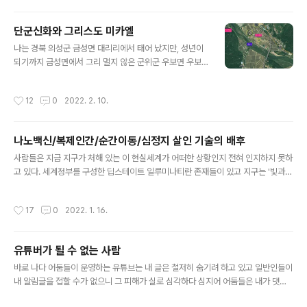
가진 생명체로서 영적진화 과정에 있는 존재들이며 높은
고차원계에 존재하는 천사들은 결코 우리 같은 휴머노이드
단군신화와 그리스도 미카엘
모습을 하고 있지 아니하다. 그들은 망토의상에 둥근 큰 썬
글 내용
글라스를 쓴 모습처럼 큰 눈을 가졌다. '내가그다' 책에서
나는 경북 의성군 금성면 대리리에서 태어 났지만, 성년이
소개한 것처럼 나는 2016년 9월 16일 새벽에 대천사 미
되기까지 금성면에서 그리 멀지 않은 군위군 우보면 우보
카엘을 위시한 천사 일행을 만나게 되었다.(자세한 내용은
중학교(군위중학교 우보분교장으로 변경) 앞 과수원에서
책 참조) 천사일행을 육체를 벗어나 유체이탈한 상태에서
자랐다.과수원에서 조금만 나오면 제방이 있고 그 너머에
작성시간
12
0
2022. 2. 10.
만난 것인데 너무나 강렬한 ..
바로 위천(이화천)이란 하천과 산이 있어서 유년기와 소년
기를 주로 자연과 함께 하였다. 내가 놀던 하천에서 영화
"리틀포레스트"를 찍었다고 한다.영화를 찍은 그 앞 하천
나노백신/복제인간/순간이동/심정지 살인 기술의 배후
(구천)은 물은 깊지 않았지만 물고기가 참으로 엄청나게 많
글 내용
았다. 우보역에 내려서 집으로 오는 논두렁길에서 체험한
사람들은 지금 지구가 처해 있는 이 현실세계가 어떠한 상황인지 전혀 인지하지 못하
귀신체험은 책에서 다음과 같이 소개하였다.내가그다 73
고 있다. 세계정부를 구성한 딥스테이트 일루미나티란 존재들이 있고 지구는 '빛과
쪽"고등학교 다닐 때, 이상한 경험이 또 있는데, 대구에서
어둠의 대결 장'이라고 얘기 들어 본 정도만 되어도 깨어 있는 편일 것이다. '빛과 어
우보로 가는 열차가 기관고장을 일으켜서 인적이 드문 선
둠의 대결장'을 명확하게 표현하자면 과거 수 십 만년전 지구에 금을 캐러 왔다가 하
작성시간
17
0
2022. 1. 16.
로 위에 서버렸다. 열차를 수리하느라 굉장히..
나님의 우주 창조법칙을 어기고 현 지구인간인 호모사피엔스사피엔스(2가닥 유전자
를 가진 제한인류)를 만들고 창조주 하나님으로 군림해 온 어둠의 아눈나키 엔키와
그 아들 마루둑 VS 자신들이 저지른 과거 카르마를 청산하기 위해 온 현니비루집행
유튜버가 될 수 없는 사람
부(엔릴계)가 주축이 된 오리온성좌+미카엘 지원군인 빛의 우주인 연합 간의 대결이
글 내용
라 할 수 있다. 딥스테이트 세력들 배후에 반역 아눈나키들 기술이..
바로 나다 어둠들이 운영하는 유튜브는 내 글은 철저히 숨기려 하고 있고 일반인들이
내 알림글을 접할 수가 없으니 그 피해가 실로 심각하다 심지어 어둠들은 내가 댓글
다는 것 조차도 컨트롤 하고 있다 코로나 백신 패스와 관련된 유튜버 글에 댓글을 달