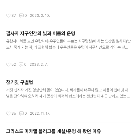
호위하며 지나가는 굉장한 광경을 목격하였다. 소리를 전혀 내지 않은 채 말이다. 너
령(6)이 바로 그것이다. 성부는 창조물에 개성을 부여하시
무나 낮게 떠서 지나갔기에 만약 진짜 비행기였더라면 고막이 찢어질 정도의 엄청 큰
며+성자는 창조물에 영혼을 부여 하시며+성령은 창조물
작성시간
37
0
2023. 2. 10.
굉음 소리가 났을 것이다. 그리고 3일뒤 역시 마찬가지로 아주 낮은 고도로 소리없이
형상을 유지하시는 역할을 각기 하시는데 우주를 창조하고
대한항공여객기와 9대의 전투기가 뒤에서 호위하며 지나가는 놀라운 광경을 다시
지탱하고 소멸하는데 사용하시는 근..
보게 되었다. 이 기막힌 장면을 카메라에 담았더라면 얼마나 좋았을까? 하지만 순식
필사자 지구인간의 빛과 어둠의 운명
간에 일어난 일을 넋놓고 바라만 보았으니.... 우리집에 잠시 와 계셨던 어머니께서도
글 내용
이 기막힌 장면을 보셨는데 "저 비행기에 아주 중요한 인물..
유란시아서를 보면 유란시아(우주인들이 부르는 지구명칭)에 사는 인간을 필사자(반
드시 죽게 되는 자)라 표현해 놨는데 우주인들은 수명이 지구시간으로 거의 수 천년
내지 수 만년에 가깝지만 유전자가 조작(12가닥DNA에서 2가닥DNA로)된 지구인
간은 고작 100년도 살기가 버겁다. 원래 지구인간 수명은 최소 3만년 가까이 살게
작성시간
52
0
2023. 2. 7.
끔 설계 되었는데 말이다. 근원하나님의 존재를 부정하고 그리스도 미카엘에게 도전
장을 내민 반역 천사장 루시퍼 일당이 우주전쟁(아스트랄 수준의 우주전쟁)에서 패
퇴하여 지구에 쫒겨오게 됨으로서 그들의 먹이사슬 구축을 위해 지구인간의 유전자
참거짓 구별법
에 조작을 가한 것이다. 자세한 내용은 [내가 그다] 책에 언급하였다. 악마 악령으로
글 내용
불리는 타락천사들은 지구인간들이 내 뿜는 분노 좌절 절망 갈등 슬픔..
거짓 선지자 거짓 영성단체 많이 있습니다. 짜가들이 너무나 많고 이들이 인터넷 채
널을 장악하여 오히려 제가 망상에 빠져서 헛소리하는 정신병자 취급 당하고 있는 상
태입니다. 여기 올린 동영상이나 사진자료들을 하나 하나 살펴 보면 참으로 기이하고
독보적이며 일반적 범사한 것이 하나도 없는데 그럼에도 불구하고 어떤 이는 내가 인
작성시간
36
0
2022. 11. 17.
터넷에 떠도는 글을 짜집기 하여서 글을 쓴다고 말 합니다. 저를 믿지 못하고 의심하
는 것은 용서 받을 수도 있겠지만 의심에서 더 나아가 모욕하기를 서슴치 않는 자는
차라리 영혼소멸되는 편이 더 나은 끔찍한 최후심판을 받게 될 것입니다. 자신이 우
그리스도 미카엘 블러그를 개설/운영 해 왔던 이유
주에서 온 신이라고 말하는 자 혹은 기타 영성단체가 빛을 가장한 어둠의 채널인지
글 내용