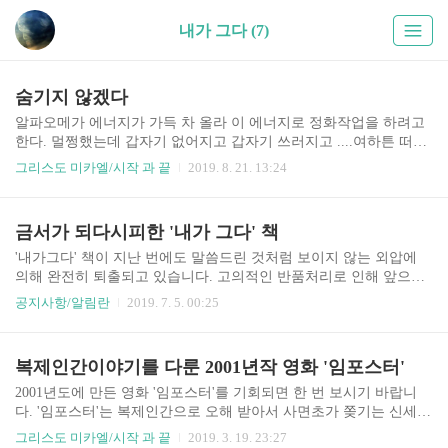
내가 그다 (7)
숨기지 않겠다
알파오메가 에너지가 가득 차 올라 이 에너지로 정화작업을 하려고
한다. 멀쩡했는데 갑자기 없어지고 갑자기 쓰러지고 ....여하튼 떠나
게 될 것이다. 밝히건대 99.999999%는 상승에 실패하고 지구를 떠나
그리스도 미카엘/시작 과 끝
2019. 8. 21. 13:24
야 하는데 앞순위 후순위 그 순서가 무슨 의미 있으랴. 진실로 나는
심판하는 자라 지..
금서가 되다시피한 '내가 그다' 책
'내가그다' 책이 지난 번에도 말씀드린 것처럼 보이지 않는 외압에
의해 완전히 퇴출되고 있습니다. 고의적인 반품처리로 인해 앞으로
는 더 이상 책을 시중에 공급 하지 않을 생각입니다. 책이 남아 있긴
공지사항/알림란
2019. 7. 5. 00:25
하지만 절판 내지 품절된 책이나 매 한가지 일 것입니다. 단언하건대
내가그다 책..
복제인간이야기를 다룬 2001년작 영화 '임포스터'
2001년도에 만든 영화 '임포스터'를 기회되면 한 번 보시기 바랍니
다. '임포스터'는 복제인간으로 오해 받아서 사면초가 쫒기는 신세가
된 한 인간의 절체절명 도피를 다룬 것입니다. 마지막에 극적인 반전
그리스도 미카엘/시작 과 끝
2019. 3. 19. 23:27