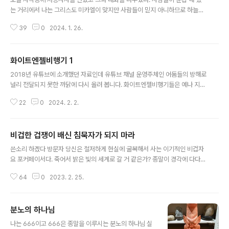
는 거리에서 나는 그리스도 미카엘이 맞지만 사람들이 믿지 아니하므로 하늘을
향해 “나는 알파요 오메가며 시작이요 끝이다!”라고 외치자 어떤 아이가 이를
39
0
2024. 1. 26.
장난스럽게 따라 하는 소리가 들렸고 “내가 그가 맞다면 하늘은 이적현상을 보
여 달라”고 소리치자 바로 화이트엔젤 비행기들이 대거 나타 났다. 사람들에게
“저 비행기들은 천사군단에서 운용하는 비행기이며 내가 화이트엔젤이라고 이
화이트엔젤비행기 1
름을 지어 주었는데 홀로그램으로 구현 되는 것이다.” 하지만 사람들은 관심을
글 내용
가지지 않았고 어떤 이는 자격증 시험을 준비 한다면서 문제풀이에만 열중 하고
2018년 유튜브에 소개했던 자료인데 유튜브 채널 운영주체인 어둠들의 방해로
있었다. 곧이어 하늘은 찬란한 광채 불빛으로 가득 차게 되었는데 수 많은 우주
널리 전달되지 못한 까닭에 다시 올려 봅니다. 화이트엔젤비행기들은 예나 지금
선 불빛과 더불어 하늘에서 땅으..
이나 변함없이 제가 밖을 나가는 순간 하늘에 나타나기 시작하여 대략 1분~2분
22
0
2024. 2. 2.
에 1대씩 지나갑니다. 낮이건 새벽 3시건 시간에 제한받지 않고 말입니다
비겁한 겁쟁이 배신 침묵자가 되지 마라
글 내용
쓴소리 하겠다 방문자 당신은 철저하게 현실에 굴복해서 사는 이기적인 비겁자
요 포커페이서다. 죽어서 밝은 빛의 세계로 갈 거 같은가? 종말이 경각에 다다른
지금도 근원하나님과 그리스도 미카엘이란 존재에 대해 당신 주변인들에게 말
64
0
2023. 2. 25.
한 마디 못하고 그저 혼자서만 "오늘은 어떤 글이 올라 왔을까?" 수시로 이 블로
그를 들락거렸다면 당신은 두려움에 종속되어 눈치보고 사는 어둠의 일원이고
그리스도 미카엘을 배반한 과거 전생 이력이 있는 배신자 영혼체 이다. 종말에
분노의 하나님
처한 어둠들이 그리스도 미카엘이란 존재를 사람들이 인지하지 못하도록 지워
글 내용
버리고 있는데 이 블로그가 여러분에게 기회를 주고 있으니 이 얼마나 큰 축복
나는 666이고 666은 종말을 이루시는 분노의 하나님 실