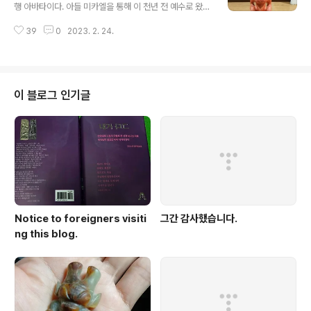
이고 행운인가 말이다? 하지만 여러분은 세상이 끝나고 있는데도 아직도 체면
행 아바타이다. 아들 미카엘을 통해 이 천년 전 예수로 왔던
을 지키려고 진실 말하기를 꺼려하..
하나님은 자비의 하나님이셨지만 지금은 마지막 심판을 행
39
0
2023. 2. 24.
하시는 분노의 하나님이시다. 2020년 여주에 수석을 주으
러 갔을 때 '분노의 신' 형상이 그려져 있는 청석돌을 취득
하였다. 2019년 거처를 읍단위의 한적한 시골로 옮겼다.
이웃이 몇 집 없었는데 가장 가까이 있는 아랫집에 노인부
부가 살았다. 그들은 욕심이 많고 양심이 실종된 사람들이
이 블로그 인기글
었는데 무려 17년동안 온갖 집생활쓰레기(비닐 유리 전구
도자기 거울 화분 등등 )를 깨고 태워서 우리집 옆 습지 숲
에다 버젓이 버리는 아주 못된 짓을 태연히 지속하고 있었
다. 우리집 생활지하수는 산더미 같은 쓰레기로 인해 오염
되었고 비가 오면 습지에 검..
Notice to foreigners visiti
그간 감사했습니다.
ng this blog.