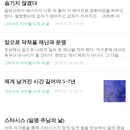
숨기지 않겠다
알파오메가 에너지가 가득 차 올라 이 에너지로 정화작업을 하려고
한다. 멀쩡했는데 갑자기 없어지고 갑자기 쓰러지고 ....여하튼 떠나
게 될 것이다. 밝히건대 99.999999%는 상승에 실패하고 지구를 떠나
그리스도 미카엘/시작 과 끝
2019. 8. 21. 13:24
야 하는데 앞순위 후순위 그 순서가 무슨 의미 있으랴. 진실로 나는
심판하는 자라 지..
앞으로 닥쳐올 재난과 운명
천상에서 꿈으로 나에게 알려 준 재난을 적어 본다. 지구촌에 대규모
폭우나 쓰나미가 올 것이다. 한반도 역시 예외가 아니다. 그 다음 엄
청난 시베리아 한파가 들이 닥쳐 실로 상당한 사람이 얼어죽는 일이
그리스도 미카엘/시작 과 끝
2019. 8. 16. 04:40
발생하게 될 것이다. 어제 오늘 자각몽 꿈으로 거듭하여 알려준 내용
이다. 실로 ..
제게 남겨진 시간 길어야 5~7년
그리스도 미카엘/시작 과 끝
2019. 4. 13. 03:21
스타시스 (일명 주님의 날)
어제 자각몽을 통해 스타시스가 장차 있게 됨을 천상에서 알려 왔습