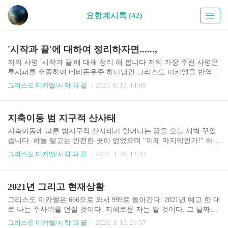
요한계시록 (42)
'시작과 끝'에 대하여 정리하자면......,
저의 사명 '시작과 끝'에 대해 정리 해 봅니다 저의 가장 주된 사명은
루시퍼를 추종하여 네바돈우주 하나님인 그리스도 미카엘을 반역한
타락천사 무리와 자의든 타의든 그들을 신으로 받들면서 반역자 어
그리스도 미카엘/시작 과 끝
2021. 6. 13. 14:09
둠편에 가담했던 지구인간에 대한 최종적인 심판 입니다. 그리고 오
랜세월 빛과 어둠으로 양분되어 치러 온 은하 우주전쟁을 완전히 종
결시키는 것입니다. 그리스도 미카엘 하나님은 인간을 창조 하셨고
지축이동 범 지구적 산사태
인간들에게 천상의 신들과 같은 자유의지를 선물로 주었습니다. 지
구에 천상의 선물로 아담과 이브를 이식하였는데 사탄 혹은 마귀라
지축이동에 따른 범지구적 산사태가 일어나는 꿈을 오늘 새벽 꾸었
불리는 존재에 의해 순수혈통을 보존하지 못했습니다. 비록 혼혈이
습니다. 하늘 말고는 안전한 곳이 없었으며 "이제 마지막인가!" 하는
안된 순수혈통은 아니지만 가장 가까운 아담의 유전자를 가진 존재
생각을 하다가 꿈에서 깨었습니다. 공교롭게도 어제 이런 영상이 유
그리스도 미카엘/시작 과 끝
2021. 3. 29. 12:43
는 바로 동이민족의 후손인 한국인 입니다. 그리고 '내가 그다' 책에..
튜브에 올라와서 소개합니다.
2021년 그리고 현재상황
그리스도 미카엘은 666으로 와서 999로 돌아간다. 2021년 예고 한 대
로 나는 주사위를 던질 것이다. 지혜로운 자는 알 것이다. 그 날짜를
내 입으로 말하지 않아도 말이다. 지금 전세계적으로 일어 나고 있는
그리스도 미카엘/시작 과 끝
2020. 3. 15. 21:57