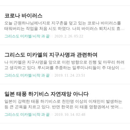
재난들 매스컴을 장악한 어둠들은 이에 대해 얘기하지 않는다. 특히
한국은 정보기..
코로나 바이러스
오늘 근원하나님에너지로 지구촌을 덮고 있는 코로나 바이러스를
태워버리는 작업을 처음 시도 하였다. 나의 바이러스 퇴치시도 효과
가 오늘이나 내일 뚝하고 바로 드러나지는 않을 것이지만 팽창기세
그리스도 미카엘/시작 과 끝
2020. 2. 26. 05:22
를 보이던 이 바이러스는 조만간에 힘을 잃어 진정국면에 들것이고
사람들은 정상적..
그리스도 미카엘의 지구사명과 관련하여
나 미카엘은 지구사명을 앞으로 이런 방향으로 진행 및 마무리 하려
고 생각하고 있다. 루시퍼를 추종하는 일루미나티들이 주 대상이 되
겠지만 천사군단 하늘의 인도를 무시하고 하나님께 돌아가기를 완
그리스도 미카엘/시작 과 끝
2019. 11. 24. 23:51
강히 거부하는 말을 듣지 않는 존재들은 이제 하나 둘 점차적으로 천
사군단에 의해..
일본 태풍 하기비스 자연재앙 아니다
일본이 강력한 태풍 하기비스로 천만명 이상의 이재민이 발생하는
등 큰 곤욕을 치르고 있다. 반면 한국은 이 태풍 영향권에서 벗어나
태풍의 위협을 못느끼고 지나갔다. 이 태풍이 왜 발생 되었고 일본을
그리스도 미카엘/시작 과 끝
2019. 10. 14. 02:48
강타 한 것일까? 한반도 독도전쟁을 포기하지 않고 기도하는 어둠의
하수인 아베..