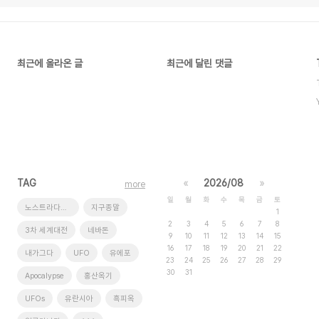
최근에 올라온 글
최근에 달린 댓글
TAG
«
2026/08
»
more
일
월
화
수
목
금
토
노스트라다무스
지구종말
1
2
3
4
5
6
7
8
3차 세계대전
네바돈
9
10
11
12
13
14
15
16
17
18
19
20
21
22
내가그다
UFO
유에포
23
24
25
26
27
28
29
30
31
Apocalypse
홍산옥기
UFOs
유란시아
흑피옥