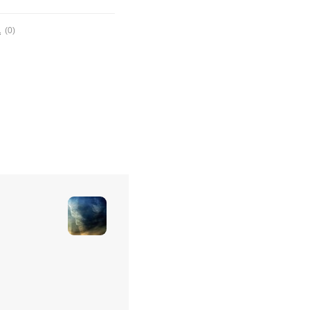
로
(0)