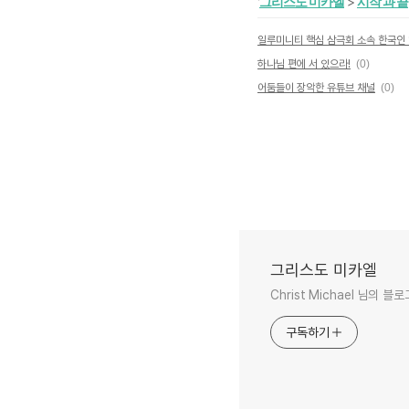
'
그리스도 미카엘
>
시작 과 끝
일루미니티 핵심 삼극회 소속 한국인 
하나님 편에 서 있으라!
(0)
어둠들이 장악한 유튜브 채널
(0)
그리스도 미카엘
Christ Michael 님의 블
구독하기