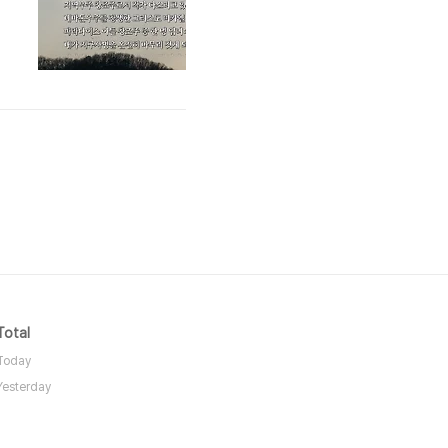
Total
Today
Yesterday