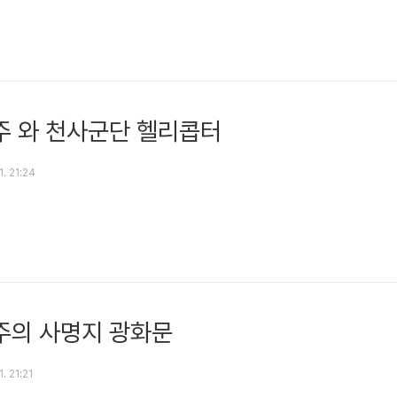
주 와 천사군단 헬리콥터
1. 21:24
주의 사명지 광화문
1. 21:21