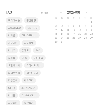
TAG
«
2026/08
»
more
일
월
화
수
목
금
토
프리메이슨
홍산문명
1
2
3
4
5
6
7
8
Apocalypse
내가 그다
9
10
11
12
13
14
15
16
17
18
19
20
21
22
미카엘
그리스도미카엘
23
24
25
26
27
28
29
30
31
레무리아
지구종말
니비루
유에포
666
흑피옥
UFO
임마누엘
요한계시록
그리스도 미카엘
화이트엔젤
일루미나티
격암유록
내가그다
UFOs
3차 세계대전
네바돈
Christ Michael
지구상승
홍산옥기