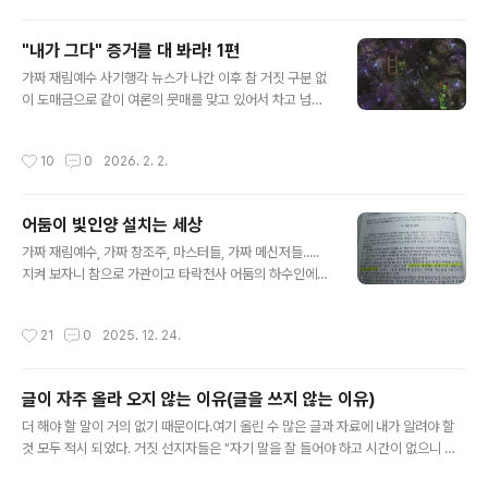
으려고 했더니 아주 밝은 빛으로 확 퍼지며 사라 졌는데 의
식이 들어 깨어나 보니 뒷마루에 누워 있었다. 어릴 적 그
"내가 그다" 증거를 대 봐라! 1편
당시에도 하늘을 보면 가끔 내가 화이트엔젤이라 이름한
글 내용
그 비행기들이 흰색줄을 그으며 날아 가곤 했는데 아마 나
가짜 재림예수 사기행각 뉴스가 나간 이후 참 거짓 구분 없
를 인지 하고 있었거나 아니면 찾으러 다녔을 것으로 생각
이 도매금으로 같이 여론의 뭇매를 맞고 있어서 차고 넘치
한다. 14살 때 왼쪽 팔에 골수염이 생겨 큰 수술을 하게 되
는 증거를 제시 해 봅니다.공영방송 기자님들 혹 이 블로그
었는데 수술 후 몸이 허약 해 져서 밤마다 심각한 귀신현상
보시거든 저를 취재해서 세상에 알려 주시길 바랍니다."자
작성시간
10
0
2026. 2. 2.
을 겪게 되었는데 ..
기가 하나님이라고 주장하는 또라이 인간이 또 있는데 속
지 말고 의심해 보자!" 안티적인 이런 기사라도 좋습니다.
좋은 의도든 나쁜 의도든 언론을 통해 세상에 저를 알리는
어둠이 빛인양 설치는 세상
것은 "그리스도 미카엘"이란 존재를 사람들이 인지하지 못
글 내용
하도록 꽁꽁 숨기려는 타락천사 루시퍼를 추종하는 일루미
가짜 재림예수, 가짜 창조주, 마스터들, 가짜 메신저들.....
나티 딥스 어둠들에게 크게 한 방 먹이는 것이 될 것입니다.
지켜 보자니 참으로 가관이고 타락천사 어둠의 하수인에
천상의 존재에 의해 쓰여진 [유란시아서]를 보면 유란시아
불과한 폐급 인간들이 자신이 마치 거대한 빛인양 설쳐 대
(지구) 행성인들은 자신들을 창조한 그들의 하나님 "그리스
고 있다.입아프고 손아프게 말하고 썼지만 다시 알려 드리
작성시간
21
0
2025. 12. 24.
도 미카엘"에 의해서 하나님의 관념에..
고자 한다. 1. 네바돈우주 창조주 '그리스도 미카엘'이라 주
장하는 金俊源 당신은 진짜인가? 金俊源 ( 俊源: 출중한
근원, 위대한 근원)유란시아서 8P에 적시되어 있듯이 현재
글이 자주 올라 오지 않는 이유(글을 쓰지 않는 이유)
그리스도 미카엘은 인간 즉 사람의 아들로 육화 해 있고 내
글 내용
가 그다.이 블로그에 나를 증거하는 많은 영상물과 사진자
더 해야 할 말이 거의 없기 때문이다.여기 올린 수 많은 글과 자료에 내가 알려야 할
료가 올려 져 있다.(천사군단의 활동과 UFO 그리고 십자
것 모두 적시 되었다. 거짓 선지자들은 "자기 말을 잘 들어야 하고 시간이 없으니 빨
가 연출 등등)가짜 재림예수 김아무개와 가짜 창조주 허아
리 깨어나야 한다."고 그리고 "지구종말 상황을 널리 알려야 하고 사는 동안 축적한