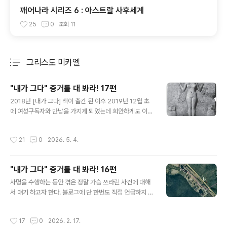
깨어나라 시리즈 6 : 아스트랄 사후세계
25
0
조회
11
그리스도 미카엘
분류 전체보기
주요 글 목록
"내가 그다" 증거를 대 봐라! 17편
글 내용
2018년 [내가 그다] 책이 출간 된 이후 2019년 12월 초
에 여성구독자와 만남을 가지게 되었는데 희안하게도 이
주인공 역시 16편에 소개한 아델라 처럼 "도를 아십니
까?"에 빠져서 거기에서 13년동안 수행자 길을 걸었다. 대
작성시간
21
0
2026. 5. 4.
기업 직장도 그만 두고 가족도 포기한 채 세상에 존재하지
않은 듯이 모든 인연 내려 놓고 살았는데 처음에는 믿음도
강했고 선택에 후회가 없었지만 시간이 갈수록 이상한 사
"내가 그다" 증거를 대 봐라! 16편
이비 종교 같다는 생각이 들어 결국 도망 쳐서 아무도 찾을
글 내용
수 없는 먼 지역으로 피신하게 되었다 한다. 글에서는 그녀
사명을 수행하는 동안 겪은 정말 가슴 쓰라린 사건에 대해
를 A라 칭하겠다. 만남지방에서 기차를 타고 올라오는 A를
서 얘기 하고자 한다. 블로그에 단 한번도 직접 언급하지 않
수원역에서 만나기로 하고 마중을 나갔는데 수원역사와 연
은 사건인데 단지 복제인간을 실제로 경험하게 되었다는
결된 AK백화점 지하 1층 주차장 승강기 옆 자리에 차를 파
간접적인 글만 소개 했을 뿐이다.2018년 [내가 그다] 책을
작성시간
17
0
2026. 2. 17.
킹 해 놓고 기차승객 ..
출간한 뒤 그 책을 읽은 여성이 메일로 간절한 만남을 청해