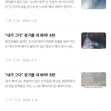
페이지2014년 10월 4일에 일어난 일 놀라운 사건이 생긴
여러분이 알고 있는 "노아의 방주"는 진실이 아니다.45만
날이다. 동호회에서 알게 된 지인을 11년 만에 만났는데, 그
년 전 지구에 금을 찾으러 온 니비루 행성 과학자 엔키가 2
분이 살고 계시는 경상북도 예천으로 내려가 오랜만에 회
0만 년 전에 발생한 타락천사 루시퍼 반역사건에 연루되어
포를 풀면서 3일간 머무르게 되었다. 첫째 날 밤은 윙윙거
루시퍼를 따르게 되면서 그의 명에 따라 당시 지구상에 번
작성시간
8
0
2026. 2. 8.
리는 파리 소리가 너무..
성해 있던 아담과 이브의 후손들과 아눈나키와 지구인 사
이에서 태어난 하이브리드인간(네피림)들을 모두 멸절시키
고 실험실에서 만든 2가닥의 DNA를 기반으로 하는 저급
"내가 그다" 증거를 대 봐라! 6편
한 의식을 가진 호모사피엔스사피엔스(현생인류)를 지구에
글 내용
번성시키기 위해 고의적으로 저지른 범우주적인 죄악의 실
홍산유물로 알려진 초고대 레무리아문명 유물을 보면 우신
행이었다.내가 이러한 사실을 자각하게 되었을 때 하늘 존
상 머리 위에 매미가 올려 져 있는 형상이 꽤나 많이 나온
재들은 내 생각이 맞다는 증표를 남겨 주었다. 2016년 6
다. 이 형상은 무엇을 나타낸 것일까?내가 깨어난 이후 이
월 3일 찍은 역무지개2017년 11월 29일 찍은 역무지개
와 관련한 놀라운 사건이 발생한다. [내가 그다] 책 506페
작성시간
9
0
2026. 2. 7.
[내가그다] 책 270 페이지 이른..
이지2015년 2월 6일에 일어난 일 참으로 신기하고 미스
터리한 이상한 일을 겪은 날이다. 내가 수집한 레무리아 유
물(홍산유물)은 우신상과 매미가 많이 나온다. 그리고 우신
"내가 그다" 증거를 대 봐라! 5편
상과 매미가 함께 조각된 복합체 형상도 많이 보이는데, 우
글 내용
신상 머리 위에 매미가 있는 형상을 보았을 때 내게 주어진
내가 깨어나는 과정에서 많은 신비로운 현상을 경험하였지
직관적인 생각은 ‘이 매미는 근원하나님이 보내는 전령’이
만 하늘 존재들은 자신 스스로 깨어나게 끔 내버려 두었지
라는 것이다. 2015년 2월 6일 그 생각이 사실로 확인된
결코 먼저 귀뜸 해 주지 않았다. 가짜 재림예수 슈카이브는
기상천외한 이벤트가 발생한다. 오후 5시가 조금 안 되어
유리엘(우리엘) 대천사가 나타나 "당신은 재림예수다!"라
작성시간
11
0
2026. 2. 6.
갑자기 졸음이 쏟아..
고 말했다는데 이는 말도 안되는 소리고 하늘법칙 1도 모르
는 소리다. 천사들은 근원하나님이 정하신 차원간 불간섭
원칙에 따라 절대 그런 짓 하지 않는다. 하늘존재들은 내가