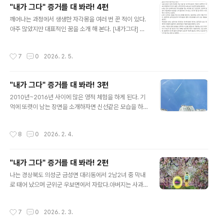
"내가 그다" 증거를 대 봐라! 4편
스스로 나 자신이 누구인지 알아내고 확신을 가지게 되었
글 내용
을 때 그때 비로소 그것을 뒷받침 해 주는 인증샷을 보여 주
깨어나는 과정에서 생생한 자각몽을 여러 번 꾼 적이 있다.
었다.나 자신이 인간으로 육화한 "성경 하나님 야훼" 그 존
아주 많았지만 대표적인 꿈을 소개 해 본다. [내가그다] 47
재라는 것을 알게 된 것은 2014년 4월이다. 그러나 이를
2 페이지2008년에 일어난 일 지구 마지막 종말상황을 자
뒷받침 해 줄 확신을 심어 줄 그 무언가가 부족한 상태 였는
각몽으로 생생하게 보았다. 사람들이 산으로 올랐다. 종교
작성시간
7
0
2026. 2. 5.
데 2015년 3월..
인은 종교인들끼리 모여 운집했고, 종교가 없는 사람들은
가족 단위로 마을사람들과 함께 그 지역에서 가장 높은 산
으로 올랐다. 오늘은 예전에 NASA가 공표한 거대한 혜성
"내가 그다" 증거를 대 봐라! 3편
이 지구에 충돌하는 바로 운명적인 그날이었기 때문에 쓰
글 내용
나미를 피해 사람들이 산으로 모여든 것이다. 사람들이 모
2010년~2016년 사이에 많은 영적 체험을 하게 된다. 기
여든 고산지 피난장소에는 거대한 홀로그램 TV가 설치되
억에 또렷이 남는 장면을 소개하자면 신선같은 모습을 하
어 있었고, 모두가 그 TV만 열심히 주시하고 있었다. NAS
고 우주전쟁을 수행하거나 많은 사람들이 운집한 가운데
A로부터 송신 받아 중계하는 혜성관련 뉴스화면이 아침부
그들을 향해 "나는 알파요 오메가며 시작이고 끝이다"라고
작성시간
8
0
2026. 2. 4.
터 생중계로 방송되고 있었다. T..
외치는데 이런 상황이 너무 빈번히 일어나 몇 번인지 셀 수
가 없다. "나"라는 자각이 워낙 또렷해서 의식이 좀 흐린 꿈
과는 많이 다르다. 그리고 예나 지금이나 하늘을 날아 다니
"내가 그다" 증거를 대 봐라! 2편
는 꿈을 많이 꾼다. 충격적인 사건을 소개하자면 2014년
글 내용
9월 16일 대천사 미카엘 일행을 만나게 된다. 내가그다 4
나는 경상북도 의성군 금성면 대리동에서 2남2녀 중 막내
91페이지2014년 9월 16일에 일어난 일 이날은 내가 깨
로 태어 났으며 군위군 우보면에서 자랐다.아버지는 사과
어날 수 있도록 한 아주 결정적인 이벤트가 발생한 날이다.
과수원을 하셨고, 6살 무렵 밭에서 노는데 아주 작은 전기
새벽 4시~5시경에 나는 육체를 벗어나서 몸이 없는 자각
퓨즈 사이즈(길이 3~5센티) 정도의 은빛 원통형 UFO를
작성시간
7
0
2026. 2. 3.
상태로 깨..
목격하였다. 내 앞에서 천천히 날아 가고 있길레 손으로 잡