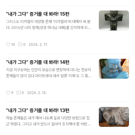
왔다.2018년 8월 말경이었는데 조금 늦은 오후였지만 내
가 사는 곳까지 운전해서 갈테니 꼭 만나 달라면서 찾아 왔
"내가 그다" 증거를 대 봐라! 15편
다. 동백 쥬네브 상가 주차장 입구에서 그녀를 기다리고 있
글 내용
는데 눈 앞 하늘에 가로로 길이 5미터 정도 되는 막대기 같
그리스도 미카엘의 여성형 존재 '미카엘라'에 대해서 써 본
은 것이 보이는가 싶더니 소리없이 폭죽이 터지면서 화려
다. 2016년 나의 정체(성경 하나님 야훼)를 인지하게 되었
한 불꽃이 스르륵 지나 갔다. 마치 하늘이 이 만남을 축하
을 때 나 처럼 육화된 수수께끼 퍼즐 같은 존재가 있을텐데
해 주는 듯 했다. 커피숍에서 4시간 이상 얘기 나눈거 같은
도대체 누굴 어떻게 찾아야 하는지가 의문이었다. 여름 어
작성시간
10
0
2026. 2. 17.
데 마치 30분도 ..
느 날 저녁을 먹고 나서 꿀벌을 키우는 양봉업자(미륵아바
타)를 잠깐 만나 본다는 것이 얘기를 나누다 보니 밤 12시
가 거의 다 되었다. 늦었다 싶어 허겁지겁 산에서 내려오니
"내가 그다" 증거를 대 봐라! 14편
아내가 초조하게 집 앞에서 기다리고 있었다. 핸드폰을 가
글 내용
져 가지 않아서 연락할 방법이 없었으니 걱정이 무척 컸던
지금 지구상에는 인간의 모습으로 변장하여 다니는 천상의
거 같았다. 잠자리에 들기 전 "에구! 사명이 끝나는 마지막
존재들이 많이 있다.마이트레야 대사 일명 '미륵'도 그 중
날은 꼭 마누라 하고 같이 있어야 하겠네!" 했더니 갑자기
하나이다.용인 동백 석성산 자락에 수 십 년간 자리를 틀고
집에 있는 대형 크리스탈 유물들이 순차적으로 큰소리를
꿀벌을 키우던 양봉업자가 있었는데 추측하건대 이 분은
작성시간
9
0
2026. 2. 15.
내면서 "찌르르릉~ ..
미륵의 아바타가 아닐까 생각한다. 2016년 거의 매일 만
나서 이런 저런 이야기를 나누었는데 정작 본인도 자신이
누군지를 생각하면 자꾸 미륵이 떠오른다고 말한 바 있다.
"내가 그다" 증거를 대 봐라! 13편
한 날은 그 사람과 얘기를 나누는 어떤 60대 후반 할머니
글 내용
를 같이 만났 적이 있는데 그 할머니가 떠나고 나서 양봉업
하늘 존재들은 내가 깨어 나도록 실로 다양한 방법으로 접
자에게 내가 말 했다. "그 할머니 내 새끼가 잘 하고 있는지
근 하였다. 그리고 내가 반드시 알아서 조치해야 할 어떤 상
간 보러 오신 진짜인데 행동거지 조심하시라!" 즉 그 할머
황이 있으면 그것을 이런 저런 방법으로 알려 주었다. 202