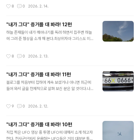
니는 신분이 할머니로 변장한 미륵이라고 알려 주었다. 그
0년~2021년 수석을 수집하러 6차례 정도 다녔는데 하늘
작성시간
8
0
2026. 2. 14.
랬더니 이 양봉업자가 좀 ..
존재들은 돌을 통해서 어떠한 암시를 주었다. 수석(壽石)
이란 용어는 나의 전생 추사 김정희가 특정한 돌에 붙여 준
명칭이다. 특정한 돌이란 생명을 지닌 돌을 말한다.돌도 지
"내가 그다" 증거를 대 봐라! 12편
각하는 능력을 가졌으며 생명을 가졌다. 이러한 돌은 함부
글 내용
로 다뤄서는 안된다. 이러한 수석의 개념도 돌을 수집하는
하늘 존재들이 내가 깨어나기를 독려 하면서 집주변 하늘
사람들에 의해 뜻이 왜곡되고 변질되었다. 그저 문양 좀 이
에 그려 준 형상을 소개 해 본다.최상위자아 그리스도 미카
쁘고 기괴한 형태 갖추면 수석이라고 부르면서 수집하는
엘 형상십자가 연출과 빠르게 지나가는 시가형 UFO 시리
것이다.하늘은 돌을 통해 상황이나 의도를 전달 하였다. 밑
우스 사자인 형상렙틸리언 형상깃털 달린 코브라뱀 형상말
작성시간
8
0
2026. 2. 13.
에 있는 작은 돌 3개는 모..
머리 형상 원근감이 없는 가짜달성경하나님 야훼 형상나
(미카엘)과 어린아이 형상 하늘 존재들은 내가 꼭 알아야
할 내용이나 만나게 될 사람 등을 이런 식으로 알려 주었다.
"내가 그다" 증거를 대 봐라! 11편
위에 나오는 말형상은 내가 찾아야할 사람인 그리스도 미
글 내용
카엘의 여성육화 '미카엘라'를 암시 한다. 결국 그녀를 찾았
블로그를 처음부터 접하여 계속 보셨거나 아니면 최근에
고 그녀는 말띠이다. 그리스도 미카엘
들어 와서 글을 전체적으로 살펴 보신 분은 알 것이다.나는
삼위일체 근원하나님을 대리하는 신분이자 근원하나님의
611,121째 아들 그리스도 미카엘의 인간육화라고 말이다.
작성시간
9
0
2026. 2. 12.
내 정체는 바로 '666' 이고 '알파오메가' 이다.루시퍼 반역
어둠들이 워낙 오랜세월 지구인간들을 세뇌 시켜 놔서 아
직도 종교인들이나 거짓 선지자들은 666을 장차 지구에
"내가 그다" 증거를 대 봐라! 10편
등장하여 대량학살을 저지르게 되는 천인공로할 악마라고
글 내용
떠 벌린다.앞서 누차 말했지만 다시 쓰자면 6과 9는 아라
직접 찍은 UFO 영상 중 투명 UFO에 대해서 소개 하고자
비아 숫자가 아니고 음과 양을 표현하는 태극이며 알파 오
한다. 천사군단에서 운용하는 UFO들은 거의 대부분 투명