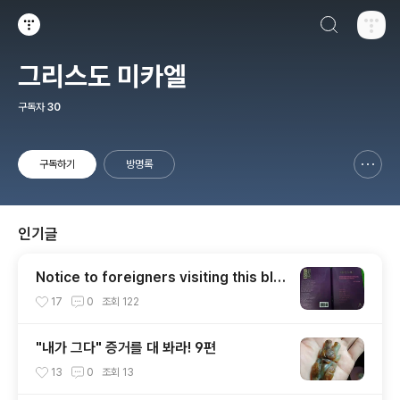
검색하기
티스토리
그리스도 미카엘
구독자
30
구독하기
방명록
신고하기 레이어
열기
인기글
Notice to foreigners visiting this blo
g.
17
0
조회
122
"내가 그다" 증거를 대 봐라! 9편
13
0
조회
13