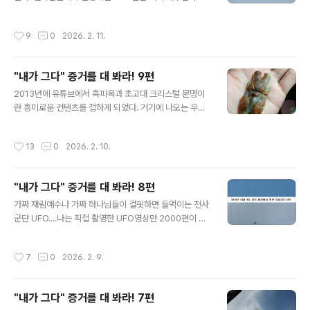
메가이다.6을 돌리면 9가 되고 9는 다시 6으로 순환하여
형태로 다니다가 뭔가를 관찰할 때에는 구름으로 위장을
창조와 소멸을 무한 반복하면서 우주는 발전하며 확장 해
한다.과학자들이 구름으로 위장한 일명 UFO구름에 대해
작성시간
9
0
2026. 2. 11.
간다. 6과 9는 하나님의 상징 ..
서 설명하는 걸 보면 UFO실체에 대해서 몰라도 너무 모른
다는 생각이다.UFO가 투명할 것이라고는 전혀 생각지 못
했을 것이다 아마도 나 외에 투명 UFO에 대해서 증거영상
"내가 그다" 증거를 대 봐라! 9편
과 사진을 제시하고 소개하는 사람은 없을 것이다. 그 들이
글 내용
일부러 찍혀 주지 않는 한 영상촬영이 불가능하기 때문이
2013년에 유튜브에서 흑피옥과 초고대 크리스털 문명이
다. 내가 천사군단을 소집한 그리스도 미카엘이 아니라면
란 흥미로운 컨텐츠를 접하게 되었다. 거기에 나오는 우신
내 주변에 이 들이 머물러 있지 않을 것이다. 투명 유에포에
상 내지 태양신이라 불리는 조각품에 깊이 빠지게 되었는
대한 방대한 자료 중 예시적 몇 개만 올려서 소개 한다.원본
데 결과적으로는 태양신이라 불리는 그 존재는 다름 아닌
작성시간
13
0
2026. 2. 10.
사진색상보정 이 사진에서 보..
나 그리스도 미카엘과 연관이 있는 미카엘 조각상이기에
끌림이 생길 수 밖에 없었다고 본다. 불과 7센치 정도 밖에
안되는 조그마한 미카엘 조각상을 경매로 수 백달러를 주
"내가 그다" 증거를 대 봐라! 8편
고 낙찰 받아서 구입하였는데 얼마나 예쁘고 묘하고 신비
글 내용
롭던지... 점점 미카엘 조각상을 비롯한 초고대 유물 수집에
가짜 재림예수나 가짜 하나님들이 걸핏하면 들먹이는 천사
빠져 들게 되었다. 이 당시만 해도 물품이 너무 희귀해서 가
군단 UFO....나는 직접 촬영한 UFO영상만 2000편이 넘
격이 만만치 않았다. 홍산유물은 2014년을 기점하여 어마
고 UFO를 타고 근원하나님이 거하시는 파라다이스는 물
어마한 량이 골동품시장에 쏟아 져 나온다. 거의 모두 진품
론이고 우주 여러 행성에도 가 봤다(물론 육체가 아닌 유체
작성시간
7
0
2026. 2. 9.
이지만 기존 홍산유물을 모방한 가품이..
이탈 영상태로 실려 갔다) 그리고 UFO로부터 심각한 목디
스크(5번6번경추탈골)도 치료 받았을 뿐아니라 천사군단
에서 사용하는 광선무기도 경험하였는데 과연 내 정체가
"내가 그다" 증거를 대 봐라! 7편
무엇이길레 이런 경험을 하는 것일까? [내가 그다] 책 494
글 내용