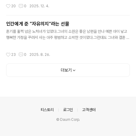
무개는 이런 증거 자료 하나 없이 자신이 진짜라고 입으로
물질적 부는 죽으면 다 부질 없고 소용이 없으니 처분해야 한다"고 지껄이며 이런 저
작성시간
20
0
2025. 12. 4.
나불대면서 막대한 금전..
런 명목을 대면서 헌금을 강요내지 유도 한다. 성경을 비롯한 예언서에 나와 있듯이
인간으로 육화해서 다녀가시는 하나님은 있는 듯 없는 존재다.(조용히 밤도둑처럼 다
녀 간다.)그럼에도 에고적 한계인가? 에고로 왔으니 나는 조용하지 못하고 많이 떠든
인간에게 준 "자유의지"라는 선물
셈이다. 책도 출간하고 내 정체를 밝히고 떠든 이유는 참으로 안타까워서다. 여러분
글 내용
에게 내가 뭘 해 줄게 없다는 걸 알면서도 말..
혼기를 훌쩍 넘은 노처녀가 있었다.그녀의 소원은 좋은 남편을 만나 예쁜 아이 낳고
행복한 가정을 꾸려서 사는 아주 평범하고 소박한 것이었다.그런대도 그녀와 결혼 하
겠다는 신랑감이 도무지 나타나지 않고 나이만 먹어 가니 절박함이 생겼다.그래서 그
녀는 하나님을 찾아 "소망이 있사오니 제발 도와 주십시요" 하고 간절하게 기도를 매
작성시간
23
0
2025. 8. 26.
일 하였는데 그 간절함이 통했는지 하나님이 말씀 하셨다. "너에게 두 신랑감을 추천
해 줄테니 이 둘 중 한 사람을 선택해야 한다." 신랑감A나이 30대에 건장한 체격에
잘생긴 미남이고 성격도 밝고 온순하며 재력도 갖춘 예의바른 젊은이 신랑감B나이
더보기
60대에 얼굴도 못생기고 비실비실한 술 주정뱅이에다가 성격 아주 괴팍하고 형편도
어려워 거지처럼 사는 늙은이 "시간을 줄테니 누구를 간택할 ..
의안내
티스토리
로그인
고객센터
© Daum Corp.