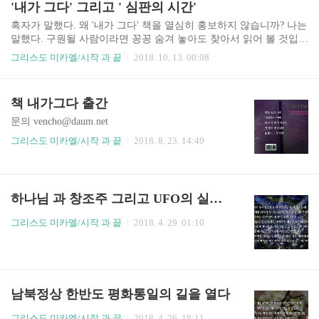
'내가 그다' 그리고 ' 심판의 시간'
하지만 태공망(太公望)의 저서라고 전설로서 전하나 「주역(周易)」
의 심오한 원리를 해설한 것임)에서 오도(五圖)인 七十二宮의 木運
혹자가 말했다. 왜 '내가 그다' 책을 열심히 홍보하지 않습니까? 나는
(聖人의 運)의 道로서 오시는데, 서로 마주보는 숫자를 합치면 三十
말했다. 구원될 사람이라면 꽁꽁 숨겨 놓아도 찾아서 읽어 볼 것입니
이 되어 三十字 또는 열 석 자로 성인이 오신다고 하며, 이 木道는 세
다. 혹자가 다시 말했다. 많은 사람이 구원되려면 열심히 알려야 하
그리스도 미카엘/시작 과 끝
2018. 10. 13. 00:08
상의 종말의 도(道)인데 天(一), 地(二), 人(三) 즉..
지 않겠습니까? 나는 말했다. 알린다고 될 것인가? 눈이 있어도 보지
않고 귀가 ..
책 내가그다 출간
문의 vencho@daum.net
그리스도 미카엘/시작 과 끝
2018. 8. 23. 14:49
하나님 과 창조주 그리고 UFO의 실체를 논함
그리스도 미카엘/시작 과 끝
2018. 4. 29. 01:10
남북정상 한반도 평화통일의 길을 열다
그리스도 미카엘/시작 과 끝
2018. 4. 26. 18:11