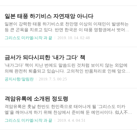
강히 거부하는 말을 듣지 않는 존재들은 이제 하나 둘 점차적으로 천
사군단에 의해..
일본 태풍 하기비스 자연재앙 아니다
일본이 강력한 태풍 하기비스로 천만명 이상의 이재민이 발생하는
등 큰 곤욕을 치르고 있다. 반면 한국은 이 태풍 영향권에서 벗어나
태풍의 위협을 못느끼고 지나갔다. 이 태풍이 왜 발생 되었고 일본을
그리스도 미카엘/시작 과 끝
2019. 10. 14. 02:48
강타 한 것일까? 한반도 독도전쟁을 포기하지 않고 기도하는 어둠의
하수인 아베..
금서가 되다시피한 '내가 그다' 책
'내가그다' 책이 지난 번에도 말씀드린 것처럼 보이지 않는 외압에
의해 완전히 퇴출되고 있습니다. 고의적인 반품처리로 인해 앞으로
는 더 이상 책을 시중에 공급 하지 않을 생각입니다. 책이 남아 있긴
공지사항/알림란
2019. 7. 5. 00:25
하지만 절판 내지 품절된 책이나 매 한가지 일 것입니다. 단언하건대
내가그다 책..
격암유록에 소개된 정도령
격암유록은 훗날 한반도 한민족으로 태어나게 될 '그리스도 미카
엘'을 깨어나게 하기 위해 천상에서 준비해 둔 예언서이다. 似人不人
金鳩鳥 見而不知木兎人 七十二氣造化里 성인(聖人: 似人不人)이 출
그리스도 미카엘/시작 과 끝
2019. 4. 4. 04:51
현할 때는 금비둘기가 나타나는데, 이를 보고서도 모르며 木兎人(성
인)은 七十二氣(天 二十四節氣, 地 二十四節氣, 人 二十四節氣, 전부
七十二氣)이며, 또한 육도삼략(六韜三略: 중국 고대의 병법서이기도