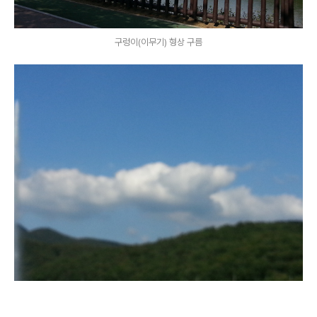
구렁이(이무기) 형상 구름