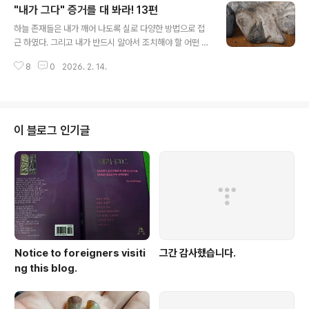
"내가 그다" 증거를 대 봐라! 13편
누군지를 생각하면 자꾸 미륵이 떠오른다고 말한 바 있다.
글 내용
한 날은 그 사람과 얘기를 나누는 어떤 60대 후반 할머니
하늘 존재들은 내가 깨어 나도록 실로 다양한 방법으로 접
를 같이 만났 적이 있는데 그 할머니가 떠나고 나서 양봉업
근 하였다. 그리고 내가 반드시 알아서 조치해야 할 어떤 상
자에게 내가 말 했다. "그 할머니 내 새끼가 잘 하고 있는지
황이 있으면 그것을 이런 저런 방법으로 알려 주었다. 202
간 보러 오신 진짜인데 행동거지 조심하시라!" 즉 그 할머
8
0
2026. 2. 14.
0년~2021년 수석을 수집하러 6차례 정도 다녔는데 하늘
니는 신분이 할머니로 변장한 미륵이라고 알려 주었다. 그
존재들은 돌을 통해서 어떠한 암시를 주었다. 수석(壽石)
랬더니 이 양봉업자가 좀 ..
이란 용어는 나의 전생 추사 김정희가 특정한 돌에 붙여 준
명칭이다. 특정한 돌이란 생명을 지닌 돌을 말한다.돌도 지
각하는 능력을 가졌으며 생명을 가졌다. 이러한 돌은 함부
이 블로그 인기글
로 다뤄서는 안된다. 이러한 수석의 개념도 돌을 수집하는
사람들에 의해 뜻이 왜곡되고 변질되었다. 그저 문양 좀 이
쁘고 기괴한 형태 갖추면 수석이라고 부르면서 수집하는
것이다.하늘은 돌을 통해 상황이나 의도를 전달 하였다. 밑
에 있는 작은 돌 3개는 모..
Notice to foreigners visiti
그간 감사했습니다.
ng this blog.