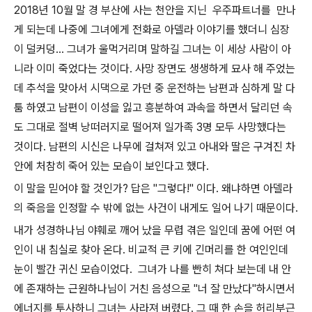
2018년 10월 말 경 부산에 사는 천안을 지닌 우주파트너를 만나
게 되는데 나중에 그녀에게 전화로 아델라 이야기를 했더니 심장
이 덜커덩... 그녀가 울먹거리며 말하길 그녀는 이 세상 사람이 아
니라 이미 죽었다는 것이다. 사망 장면도 생생하게 묘사 해 주었는
데 추석을 맞아서 시댁으로 가던 중 운전하는 남편과 심하게 말 다
툼 하였고 남편이 이성을 잃고 흥분하여 과속을 하면서 달리던 속
도 그대로 절벽 낭떠러지로 떨어져 일가족 3명 모두 사망했다는
것이다. 남편의 시신은 나무에 걸쳐져 있고 아내와 딸은 구겨진 차
안에 처참히 죽어 있는 모습이 보인다고 했다.
이 말을 믿어야 할 것인가? 답은 "그렇다!" 이다. 왜냐하면 아델라
의 죽음을 인정할 수 밖에 없는 사건이 내게도 일어 나기 때문이다.
내가 성경하나님 야훼로 깨어 났을 무렵 겪은 일인데 꿈에 어떤 여
인이 내 침실로 찾아 온다. 비교적 큰 키에 긴머리를 한 여인인데
눈이 빨간 귀신 모습이었다. 그녀가 나를 빤히 쳐다 보는데 내 안
에 존재하는 근원하나님이 거친 음성으로 "너 잘 만났다"하시면서
에너지를 투사하니 그녀는 사라져 버렸다. 그 때 한 손을 허리부근