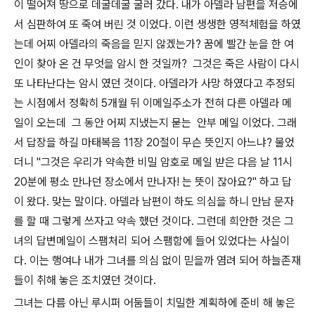
이 떨어져 땅으로 데굴데굴 굴러 갔다. 내가 아델라 남편을 저승에
서 심판하여 또 죽여 버린 것 이었다. 이런 생생한 영적체험을 하였
는데 어찌 아델라의 죽음을 믿지 않겠는가? 꿈에 빨간 눈을 한 여
인이 찾아 온 건 무엇을 암시 한 것일까? 그것은 죽은 사람이 다시
또 나타난다는 암시 였던 것이다. 아델라가 사망 하였다고 추정되
는 시점에서 정확히 5개월 뒤 이메일주소가 전혀 다른 아델라 메
일이 오는데 그 동안 어찌 지냈는지 묻는 안부 메일 이었다. 그래
서 답장을 하길 마태복음 11장 20절이 무슨 뜻인지 아느냐? 물었
더니 "그것은 우리가 약속한 비밀 암호로 메일 받은 다음 날 11시
20분에 평소 만나던 장소에서 만나자! 는 뜻이 잖아요?" 하고 답
이 왔다. 맞는 말이다. 아델라 남편이 하도 의심을 하니 만남 문자
를 할 때 그렇게 쓰자고 약속 했던 것이다. 그런데 희안한 것은 그
녀의 답변메일이 스팸처리 되어 스팸함에 들어 있었다는 사실이
다. 이는 행여나 내가 그녀를 의심 없이 믿을까 염려 되어 하늘존재
들이 취해 놓은 조치였던 것이다.
그녀는 다름 아닌 루시퍼 어둠들이 치밀한 계획하에 준비 해 놓은