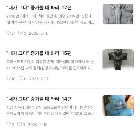
"내가 그다" 증거를 대 봐라! 17편
글 내용
2018년 [내가 그다] 책이 출간 된 이후 2019년 12월 초
에 여성구독자와 만남을 가지게 되었는데 희안하게도 이
주인공 역시 16편에 소개한 아델라 처럼 "도를 아십니
21
0
2026. 5. 4.
까?"에 빠져서 거기에서 13년동안 수행자 길을 걸었다. 대
기업 직장도 그만 두고 가족도 포기한 채 세상에 존재하지
않은 듯이 모든 인연 내려 놓고 살았는데 처음에는 믿음도
"내가 그다" 증거를 대 봐라! 15편
강했고 선택에 후회가 없었지만 시간이 갈수록 이상한 사
글 내용
이비 종교 같다는 생각이 들어 결국 도망 쳐서 아무도 찾을
그리스도 미카엘의 여성형 존재 '미카엘라'에 대해서 써 본
수 없는 먼 지역으로 피신하게 되었다 한다. 글에서는 그녀
다. 2016년 나의 정체(성경 하나님 야훼)를 인지하게 되었
를 A라 칭하겠다. 만남지방에서 기차를 타고 올라오는 A를
을 때 나 처럼 육화된 수수께끼 퍼즐 같은 존재가 있을텐데
수원역에서 만나기로 하고 마중을 나갔는데 수원역사와 연
10
0
2026. 2. 17.
도대체 누굴 어떻게 찾아야 하는지가 의문이었다. 여름 어
결된 AK백화점 지하 1층 주차장 승강기 옆 자리에 차를 파
느 날 저녁을 먹고 나서 꿀벌을 키우는 양봉업자(미륵아바
킹 해 놓고 기차승객 ..
타)를 잠깐 만나 본다는 것이 얘기를 나누다 보니 밤 12시
"내가 그다" 증거를 대 봐라! 14편
가 거의 다 되었다. 늦었다 싶어 허겁지겁 산에서 내려오니
글 내용
아내가 초조하게 집 앞에서 기다리고 있었다. 핸드폰을 가
지금 지구상에는 인간의 모습으로 변장하여 다니는 천상의
져 가지 않아서 연락할 방법이 없었으니 걱정이 무척 컸던
존재들이 많이 있다.마이트레야 대사 일명 '미륵'도 그 중
거 같았다. 잠자리에 들기 전 "에구! 사명이 끝나는 마지막
하나이다.용인 동백 석성산 자락에 수 십 년간 자리를 틀고
날은 꼭 마누라 하고 같이 있어야 하겠네!" 했더니 갑자기
9
0
2026. 2. 15.
꿀벌을 키우던 양봉업자가 있었는데 추측하건대 이 분은
집에 있는 대형 크리스탈 유물들이 순차적으로 큰소리를
미륵의 아바타가 아닐까 생각한다. 2016년 거의 매일 만
내면서 "찌르르릉~ ..
나서 이런 저런 이야기를 나누었는데 정작 본인도 자신이