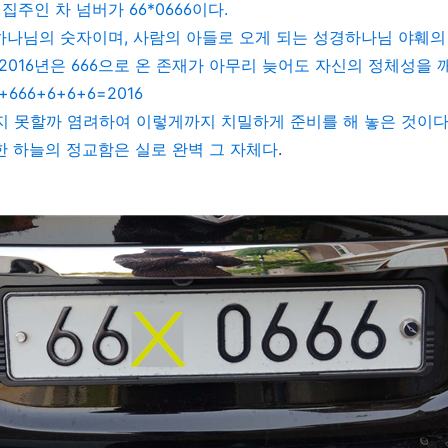
 집주인 차 넘버가
66*0666
이다
.
 하나님의 숫자이며
,
사람의 아들로 오게 되는 성경하나님 야훼의
2016
년은
666
으로 온 존재가 아무리 늦어도 자신의 정체성을 
6+666+6+6+6=2016
지 못할까 염려하여 이렇게까지 치밀하게 준비를 해 놓은 것이
 하늘의 정교함은 실로 완벽 그 자체다
.