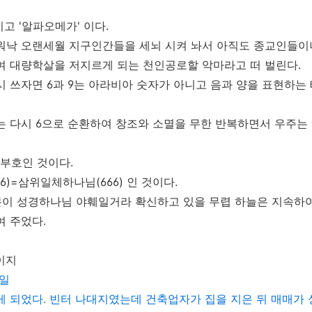
 이고 '알파오메가' 이다.
워낙 오랜세월 지구인간들을 세뇌 시켜 놔서 아직도 종교인들이나
여 대량학살을 저지르게 되는 천인공로할 악마라고 떠 벌린다.
시 쓰자면 6과 9는 아라비아 숫자가 아니고 음과 양을 표현하는
9는 다시 6으로 순환하여 창조와 소멸을 무한 반복하면서 우주는
징 부호인 것이다.
(6)=삼위일체하나님(666) 인 것이다.
분이 성경하나님 야훼일거라 확신하고 있을 무렵 하늘은 지속하여 
여 주었다.
페이지
 일
게 되었다
.
빈터 나대지였는데 건축업자가 집을 지은 뒤 매매가 