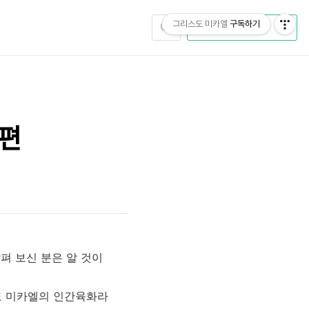
그리스도 미카엘
구독하기
CATEGORY
1편
펴 보신 분은 알 것이
스도 미카엘의 인간육화라