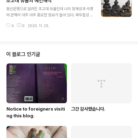
초고대 유물의 예언해석
글 내용
홍산문명으로 알려진 초고대 유물인데 나의 정체성과 사명
에 관해서 아주 아주 중요한 정보가 들어 있다. 북두칠성 하
나님이 먼 훗날 상투머리를 했던 동이민족신분으로 태어나
4
0
2020. 11. 25.
서 피리를 분다는 것인데 참으로 이 유물을 접하기 전부터
나는 아이리쉬 휘슬 이라는 피리를 불고 있었다. 남들 앞에
서 연주할 만큼 잘 불지는 못하지만 그저 내가 아는 노래는
악보없이도 불 수 있는 정도다. 마음먹고 시작하면 뭐든지
빨리 배우는 편인데 연습 20번째 쯤에서 감을 잡았고 그때
이 블로그 인기글
부터 아는 노래를 그냥 불게 되었는데 실력이 거기서 더 늘
지않고 멈춰 버렸다. 아마도 울적할 때 마음 달래며 혼자 불
으라는 뜻일게다. 오른쪽이 사명자 미카엘이고 왼쪽이 미
카엘라인데 그 모습이 남자같은 여자이고 아래에 새겨진
북두칠성이 변형되어 있다. 이것이..
Notice to foreigners visiti
그간 감사했습니다.
ng this blog.