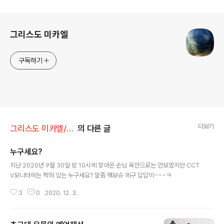
로그 정보
그리스도 미카엘
구독하기
더보기
그리스도 미카엘/시작 과 끝
의 다른 글
누구세요?
글 내용
지난 2020년 9월 30일 밤 10시에 찾아온 손님 육안으로는 안보였지만 CCT
V모니터에는 찍혀 있는 누구세요? 말좀 해보슈 에구 답답이~~~ㅋ
3
0
2020. 12. 3.