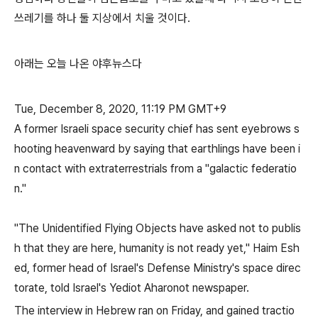
쓰레기를 하나 둘 지상에서 치울 것이다.
아래는 오늘 나온 야후뉴스다
Tue, December 8, 2020, 11:19 PM GMT+9
A former Israeli space security chief has sent eyebrows s
hooting heavenward by saying that earthlings have been i
n contact with extraterrestrials from a "galactic federatio
n."
"The Unidentified Flying Objects have asked not to publis
h that they are here, humanity is not ready yet," Haim Esh
ed, former head of Israel's Defense Ministry's space direc
torate, told Israel's Yediot Aharonot newspaper.
The interview in Hebrew ran on Friday, and gained tractio