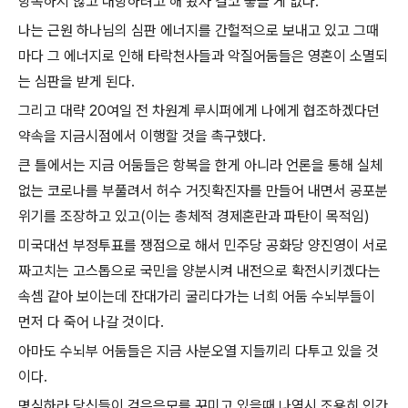
항복하지 않고 대항하려고 해 봤자 결코 좋을 게 없다.
나는 근원 하나님의 심판 에너지를 간헐적으로 보내고 있고 그때
마다 그 에너지로 인해 타락천사들과 악질어둠들은 영혼이 소멸되
는 심판을 받게 된다.
그리고 대략 20여일 전 차원계 루시퍼에게 나에게 협조하겠다던
약속을 지금시점에서 이행할 것을 촉구했다.
큰 틀에서는 지금 어둠들은 항복을 한게 아니라 언론을 통해 실체
없는 코로나를 부풀려서 허수 거짓확진자를 만들어 내면서 공포분
위기를 조장하고 있고(이는 총체적 경제혼란과 파탄이 목적임)
미국대선 부정투표를 쟁점으로 해서 민주당 공화당 양진영이 서로
짜고치는 고스톱으로 국민을 양분시켜 내전으로 확전시키겠다는
속셈 같아 보이는데 잔대가리 굴리다가는 너희 어둠 수뇌부들이
먼저 다 죽어 나갈 것이다.
아마도 수뇌부 어둠들은 지금 사분오열 지들끼리 다투고 있을 것
이다.
명심하라 당신들이 검은음모를 꾸미고 있을때 나역시 조용히 인간