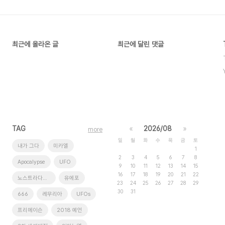
최근에 올라온 글
최근에 달린 댓글
TAG
«
2026/08
»
more
일
월
화
수
목
금
토
내가 그다
미카엘
1
2
3
4
5
6
7
8
Apocalypse
UFO
9
10
11
12
13
14
15
16
17
18
19
20
21
22
노스트라다무스
유에포
23
24
25
26
27
28
29
30
31
666
레무리아
UFOs
프리메이슨
2018 예언