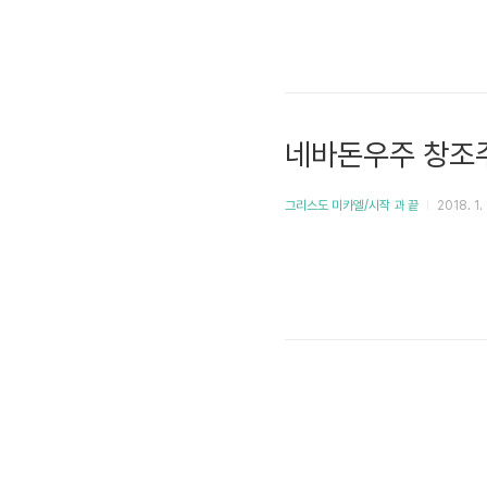
네바돈우주 창조
그리스도 미카엘/시작 과 끝
2018. 1.