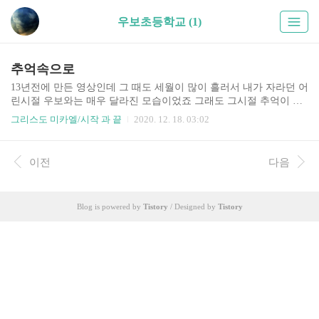
우보초등학교 (1)
추억속으로
13년전에 만든 영상인데 그 때도 세월이 많이 흘러서 내가 자라던 어
린시절 우보와는 매우 달라진 모습이었죠 그래도 그시절 추억이 충
분히 떠 올려 질 만큼 틀은 유지하고 있었답니다. 성인이 된 울집 아
그리스도 미카엘/시작 과 끝
2020. 12. 18. 03:02
이들과 함께 한 모습도 나옵니다. 감회가 새로워서 올려봅니다.
이전
다음
Blog is powered by
Tistory
/ Designed by
Tistory