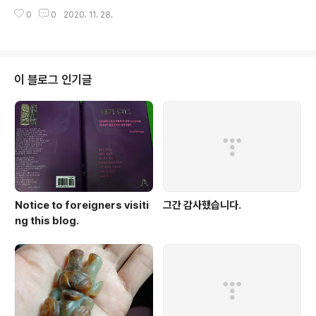
그 차이를 알게 될 것이다. 알고 보면 의외로 쉽다 콜럼부스 달걀 세우기 일화 처
0
0
2020. 11. 28.
럼 말이다.
이 블로그 인기글
Notice to foreigners visiti
그간 감사했습니다.
ng this blog.