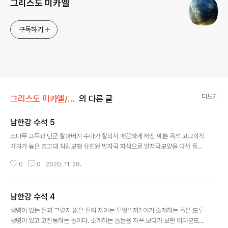
그리스도 미카엘
구독하기
더보기
그리스도 미카엘/미카엘의 수석갤러리
의 다른 글
남한강 수석 5
글 내용
소나무 고목과 단군 할아버지 수마가 잘되서 매끈하게 빠진 예쁜 옥석 고고학적
가치가 높은 초고대 직립보행 유인원 발자국 화석으로 발자국모양을 따서 돌이
깨어지지 않고 여태 남아 있었다는게 신기할 따름 수석인들 탐석 동영상을 보면
0
0
2020. 11. 28.
단단한 검은 묵석에 산이 나오고 해나 달이 떠 있는 문양돌하나 발견하기가 평
생에 1번 있을까 말까 한다는데 나는 그 소망 첫삽질에 이룬것인가? ㅎㅎ 암튼
더 놀라운 것은 이 돌은 그냥 묵석이 아니라 지구에 떨어진 운석이 수마 되어 이
남한강 수석 4
모양으로 되었다는 사실이다 이 돌 또한 그냥 묵석이 아니라 운석돌이다. 엄청
글 내용
난 에너지가 들어 있어 명상이나 기도할 때 이 돌을 들고 할 때가 종종 있다. 남
생명이 있는 돌과 그렇지 않은 돌의 차이는 무엇일까? 여기 소개하는 돌은 모두
한강 돌이 아니라 내가 어릴때 놀던 경북 군위군 우보면 우보중학교 앞 위천 개
생명이 있고 고진동하는 돌이다. 소개하는 돌들을 자꾸 보다가 보면 여러분도
울에서 그 시절을..