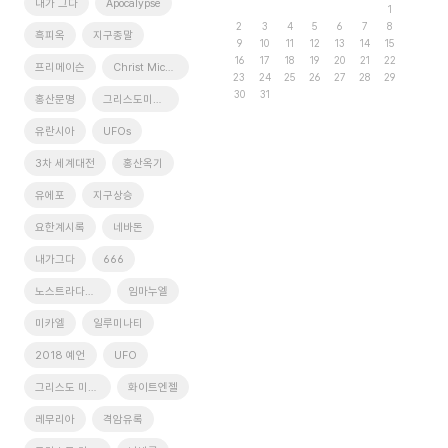
내가 그다
Apocalypse
1
2
3
4
5
6
7
8
흑피옥
지구종말
9
10
11
12
13
14
15
16
17
18
19
20
21
22
프리메이슨
Christ Michael
23
24
25
26
27
28
29
30
31
홍산문명
그리스도미카엘
유란시아
UFOs
3차 세계대전
홍산옥기
유에포
지구상승
요한계시록
네바돈
내가그다
666
노스트라다무스
임마누엘
미카엘
일루미나티
2018 예언
UFO
그리스도 미가엘
화이트엔젤
레무리아
격암유록