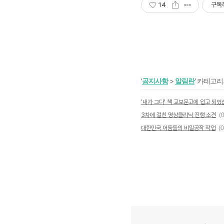
14
구독
'
공지사항
>
알림란
' 카테고리
'내가 그다' 책 교보문고에 입고 되
3차에 걸친 명상클리닉 진행 소견
(0
대한민국 어둠들의 비밀공작 작업
(0