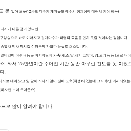
도 못
알아 보듯(12사도 다수의 제자들도 예수의 정체성에 대해서 의심 했음)
드러지게 다른 점이 있다면
 지구상승으로 바로 이어지고 절대다수가 파멸적 죽음를 면치 못할 것이라는 점입니다
상승열차 막차 타시길 여러분께 간절한 눈물로 호소합니다.
성 말데크에
야수나 동물 마지막단계 가축(개,소,말,돼지,고양이, 양,오리 등등 )으로 태
에 와서 25만년이란 주어진 시간 동안 아무런 진보를 못 이뤘으
다.
 돼지로 태어 났고 몇 달이 지나서 얼마 전에 도축(희생)되었는데 그 이후엔 어찌되었
현하자면 보여 주더군요)
므로 많이 알려야 합니다.