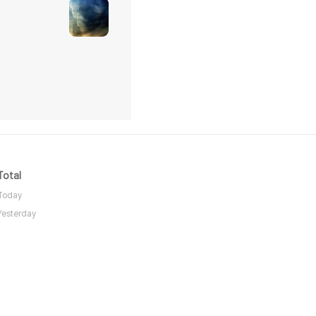
Total
Today
Yesterday