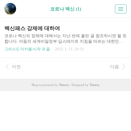
코로나 백신 (1)
백신패스 강제에 대하여
코로나 백신의 정체에 대해서는 지난 번에 올린 글 참조하시면 될 듯
합니다. 어둠의 세계비밀정부 딥스테이트 지침을 따르는 대한민국
은 어둠들의 핵심적인 모범국 답게 백신접종을 강제하여 밀어 부치
그리스도 미카엘/시작 과 끝
2022. 1. 11. 20:33
고 있습니다. 백신접종을 3차 4차 5차 계속 해서 강제하는 이유는 어
둠 그들이 바라던 효과를 전혀 보지 못했기 때문일 것입니다. 1차와
2차 그리고 3차 접종에 맞춰서 백신 무력화 에너지 작업을 명상기도
이전
다음
로 수행하였는데 결과가 어찌 되었는지는 확인할 방법이 없지만 실
제로 근원하나님의 알파오메가 에너지가 나와서 실행되는 것을 보
았기에 백신에 문제가 있다는 것은 분명해 보입니다. 백신에 아무 문
Blog is powered by
Tistory
/ Designed by
Tistory
제가 없었다면 제가 요청 드렸어도 에너지가 전혀 안 올라 왔을 것입
니다. 요즘 어둠의 채널들이 전하는 내용을 보면 "하나님은 무..