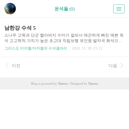
운석돌 (1)
남한강 수석 5
소나무 고목과 단군 할아버지 수마가 잘되서 매끈하게 빠진 예쁜 옥
석 고고학적 가치가 높은 초고대 직립보행 유인원 발자국 화석으로
발자국모양을 따서 돌이 깨어지지 않고 여태 남아 있었다는게 신기
그리스도 미카엘/미카엘의 수석갤러리
2020. 11. 28. 15:12
할 따름 수석인들 탐석 동영상을 보면 단단한 검은 묵석에 산이 나오
고 해나 달이 떠 있는 문양돌하나 발견하기가 평생에 1번 있을까 말
까 한다는데 나는 그 소망 첫삽질에 이룬것인가? ㅎㅎ 암튼 더 놀라
이전
다음
운 것은 이 돌은 그냥 묵석이 아니라 지구에 떨어진 운석이 수마 되
어 이 모양으로 되었다는 사실이다 이 돌 또한 그냥 묵석이 아니라
운석돌이다. 엄청난 에너지가 들어 있어 명상이나 기도할 때 이 돌을
Blog is powered by
Tistory
/ Designed by
Tistory
들고 할 때가 종종 있다. 남한강 돌이 아니라 내가 어릴때 놀던 경북
군위군 우보면 우보중학교 앞 위천 개울에서 그 시절을..