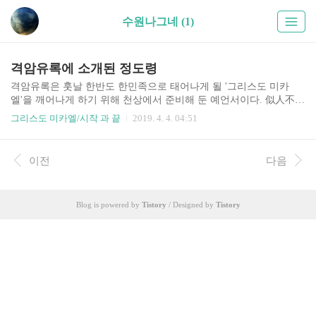
수원나그네 (1)
격암유록에 소개된 정도령
격암유록은 훗날 한반도 한민족으로 태어나게 될 '그리스도 미카
엘'을 깨어나게 하기 위해 천상에서 준비해 둔 예언서이다. 似人不人
金鳩鳥 見而不知木兎人 七十二氣造化里 성인(聖人: 似人不人)이 출
그리스도 미카엘/시작 과 끝
2019. 4. 4. 04:51
현할 때는 금비둘기가 나타나는데, 이를 보고서도 모르며 木兎人(성
인)은 七十二氣(天 二十四節氣, 地 二十四節氣, 人 二十四節氣, 전부
七十二氣)이며, 또한 육도삼략(六韜三略: 중국 고대의 병법서이기도
이전
다음
하지만 태공망(太公望)의 저서라고 전설로서 전하나 「주역(周易)」
의 심오한 원리를 해설한 것임)에서 오도(五圖)인 七十二宮의 木運
(聖人의 運)의 道로서 오시는데, 서로 마주보는 숫자를 합치면 三十
Blog is powered by
Tistory
/ Designed by
Tistory
이 되어 三十字 또는 열 석 자로 성인이 오신다고 하며, 이 木道는 세
상의 종말의 도(道)인데 天(一), 地(二), 人(三) 즉..