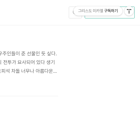
그리스도 미카엘
구독하기
CATEGORY
우주인들이 준 선물인 듯 싶다.
의 전투가 묘사되어 있다 생기
 호피석 차돌 너무나 아름다운
수경석 얼굴이 들어 있는 그림
 먼미래 지구인류도 이런 모습