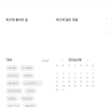
최근에 올라온 글
최근에 달린 댓글
TAG
«
2026/08
»
more
일
월
화
수
목
금
토
미카엘
지구종말
1
2
3
4
5
6
7
8
유란시아
흑피옥
9
10
11
12
13
14
15
16
17
18
19
20
21
22
홍산옥기
노스트라다무스
23
24
25
26
27
28
29
30
31
요한계시록
니비루
유에포
격암유록
내가 그다
레무리아