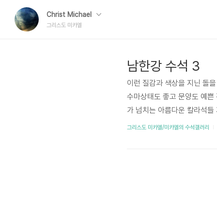
Christ Michael
그리스도 미카엘
남한강 수석 3
이런 질감과 색상을 지닌 돌을
수마상태도 좋고 문양도 예쁜 
가 넘치는 아름다운 칼라석들 
은하우주를 담고 있는 은하우주
그리스도 미카엘/미카엘의 수석갤러리
석 너무나 세련된 멋진 칼라석
이 될 것이다.