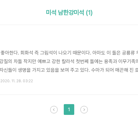
미석 남한강미석 (1)
 좋아한다. 회화석 즉 그림석이 나오기 때문이다. 아마도 이 돌은 공룡류 
강질의 차돌 작지만 예쁘고 강한 칼라석 첫번쩨 돌에는 용족과 이무기족
자신들이 생명을 가지고 있음을 보여 주고 있다. 수마가 되어 매끈해 진
석으로 잘 살펴보면 신들의 모습도 들어 있다. 사람형상이 들어 있는 산
2020. 11. 28. 03:22
 로보캅? 지능을 가진 존재들이 점점 진보하면 이런 두상을 가지게 된다.
1