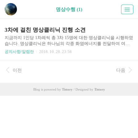
명상수행 (1)
3차에 걸친 명상클리닉 진행 소견
지금까지 1인당 1차례씩 총 3차 15명에 대한 명상클리닉을 시행하였
습니다. 명상클리닉은 하나님의 각종 화염에너지를 전달하여 여러
분이 가지고 있는 오라장을 교정하는 치유프로그램입니다. 오라장
공지사항/알림란
2018. 10. 28. 23:58
은 곧 아스트랄체 상태를 나타내는데 아스트랄체가 건강하지 못할
경우 그것이 고스란..
이전
다음
Blog is powered by
Tistory
/ Designed by
Tistory