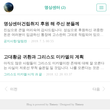
명상센터 (2)
명상센터건립취지 후원 해 주신 분들께
진심으로 큰절 머리숙여 감사드립니다. 성심으로 후원하신 귀중한
돈은 여러분이 입금하신 통장에 고스란히 그대로 적립되어 있으며,
지난 5월 종합소득세 신고시 '기타소득' 으로 분류하여 정직하게 신
공지사항/알림란
2019. 7. 5. 00:55
고 하였습니다. (기타소득 총액 670만원) 지금까지 2001년 이후 저의
삶을 반추 해 보..
고대황금 귀환과 그리스도 미카엘의 계획
아직도 많은 사람들이 그리스도 미카엘이란 존재에 대해 잘 모른다
는 사실이 저로선 무척 슬픈일 일 것입니다. 나를 모른다는 것은 곧
앞으로 여러분의 생명이 어찌 될 것인지에 대해 전혀 모른다는 것입
그리스도 미카엘/시작 과 끝
2018. 12. 20. 03:37
니다. 어둠들이 만들어 놓은 매트릭스에 갇혀서 자신이 노예로 속고
살고 있다는 ..
이전
다음
Blog is powered by
Tistory
/ Designed by
Tistory