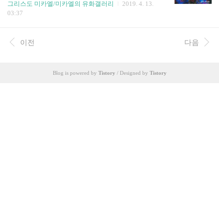
너지 형태로 거하시는 우주근원하나님을 표현 한
그리스도 미카엘/미카엘의 유화갤러리
2019. 4. 13.
이 생겼고 비슷하지만 조금씩 다른 얼굴로 70만명
것이다. 우주 하나님에 대해서 알리 없는 정말로 무
03:37
이 존재한다. 고로 이들이 제각각 창조한 우주도 70
지하고 무식한 중국학자들이 옥으로 만든 용과 돼
만개나 존재하며 소우주 지역우주 은하우주 미카
지의 복합체 옥저용이라 부른 것이..
엘우주라고 불린다
이전
다음
Blog is powered by
Tistory
/ Designed by
Tistory