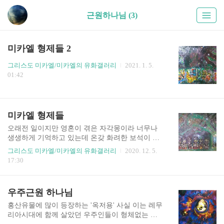
근원하나님 (3)
미카엘 형제들 2
그리스도 미카엘/미카엘의 유화갤러리
2021. 1. 5.
01:42
미카엘 형제들
오래전 일이지만 영혼이 겪은 자각몽이라 너무나
생생하게 기억하고 있는데 온갖 화려한 보석이 열
매가 되고 꽃이 되어 달린 꽃나무가 집으로 마련된
그리스도 미카엘/미카엘의 유화갤러리
2020. 12. 5.
곳에서 천진난만하게 생긴 어린아이같은 존재들과
17:30
어울려 놀았는데 그들은 다름아닌 나의 형제 미카
엘들이었다. 너무나 눈부시게 황홀하고 아름다운
광경을 어떤 그림이나 영상으로도 표현해 내질 못
우주근원 하나님
할 것이다. 천진난만하게 생긴 아이들 같지만 이들
이 지역우주 창조주이자 하나님들이다. 근원하나
홍산유물에 많이 등장하는 '옥저용' 사실 이는 레무
님은 아들인 이 미카엘들을 통해서 일을 도모하신
리아시대에 함께 살았던 우주인들이 형체없는 에
다. 내가 본 미카엘들은 그림처럼 진쩌 저렇게 똑같