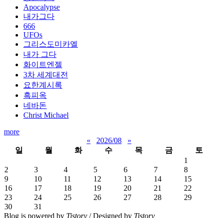
Apocalypse
내가그다
666
UFOs
그리스도미카엘
내가 그다
화이트엔젤
3차 세계대전
요한계시록
흑피옥
네바돈
Christ Michael
more
«
2026/08
»
일
월
화
수
목
금
토
1
2
3
4
5
6
7
8
9
10
11
12
13
14
15
16
17
18
19
20
21
22
23
24
25
26
27
28
29
30
31
Blog is powered by
Tistory
/ Designed by
Tistory