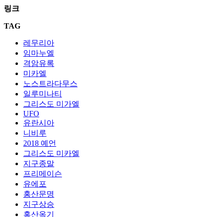
링크
TAG
레무리아
임마누엘
격암유록
미카엘
노스트라다무스
일루미나티
그리스도 미가엘
UFO
유란시아
니비루
2018 예언
그리스도 미카엘
지구종말
프리메이슨
유에포
홍산문명
지구상승
홍산옥기