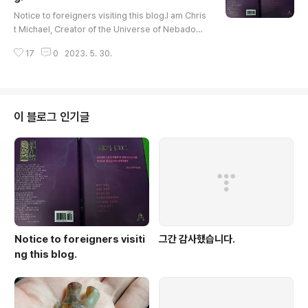
글 내용
Notice to foreigners visiting this blog.I am Chris
t Michael, Creator of the Universe of Nebado
n, who came to Earth two thousand years ago i
17
0
2023. 5. 30.
n the name of Jesus.I was born as a Korean in 1
963, realized my cosmic identity, carried out m
y mission, and now it's time to return to space, s
o I am leaving a notice like this.As it contains a v
ery, very important message, visitors should re
이 블로그 인기글
ad it and share ..
Notice to foreigners visiti
그간 감사했습니다.
ng this blog.