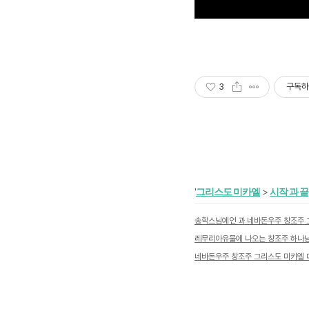
3
구독하
'
그리스도 미카엘
>
시작 과 끝
레무리아유물에 나오는 창조주 하나
네바돈우주 창조주 그리스도 미카엘 