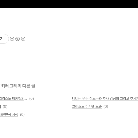
기
' 카테고리의 다른 글
송학스님예언 과 네바돈우주 창조주 그리스도 미카엘의 등장
(0)
네바돈 우주 창조주와 추사 김정희 그리고 추사
님
(0)
그리스도 미카엘 모습
(0)
대한민국 사랑
(0)