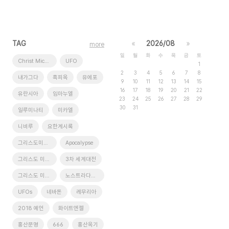
TAG
«
2026/08
»
more
일
월
화
수
목
금
토
Christ Michael
UFO
1
2
3
4
5
6
7
8
내가그다
흑피옥
유에포
9
10
11
12
13
14
15
16
17
18
19
20
21
22
유란시아
임마누엘
23
24
25
26
27
28
29
30
31
일루미나티
미카엘
니비루
요한계시록
그리스도미카엘
Apocalypse
그리스도 미카엘
3차 세계대전
그리스도 미가엘
노스트라다무스
UFOs
네바돈
레무리아
2018 예언
화이트엔젤
홍산문명
666
홍산옥기