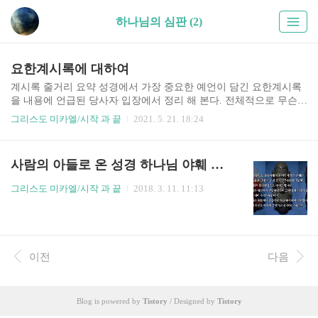
하나님의 심판 (2)
요한계시록에 대하여
계시록 줄거리 요약 성경에서 가장 중요한 예언이 담긴 요한계시록
을 내용에 언급된 당사자 입장에서 정리 해 본다. 전체적으로 무슨
말인지 이해하기가 쉽지 않은데다가 어둠들이 조작질을 가해서 혼
그리스도 미카엘/시작 과 끝
2021. 5. 21. 18:24
동하지 않을 수 없게 끔 만들어 놨다. 비단 성경이나 불경만이 아니
라 영성관련 출판물은 거의 대부분이 어둠들에 의해 내용이 조작되
고 변질되었다. 계시록에서 어둠들에 의해 조작된 부분은 하나님께
사람의 아들로 온 성경 하나님 야훼 와 하나님의 인간심판이 있는 이유
서 자유의지를 준 인간들을 최종적으로 심판하시기 위해 물질세상
에 내려 보낸 자신의 아바타 666에 대한 부분인데 세상사람들이 666
그리스도 미카엘/시작 과 끝
2018. 3. 11. 11:13
을 악마 사탄으로 인지하게끔 해 놨다. 계시록을 전체적 맥락에서 풀
이 하자면 천상에서 쫒겨난 루시퍼와 그 추종세력들이 지구에 왔고
루시퍼의 아바타 짐승1이 권세를 가지고 세상을 지배할 때 하나님의
아바..
이전
다음
Blog is powered by
Tistory
/ Designed by
Tistory