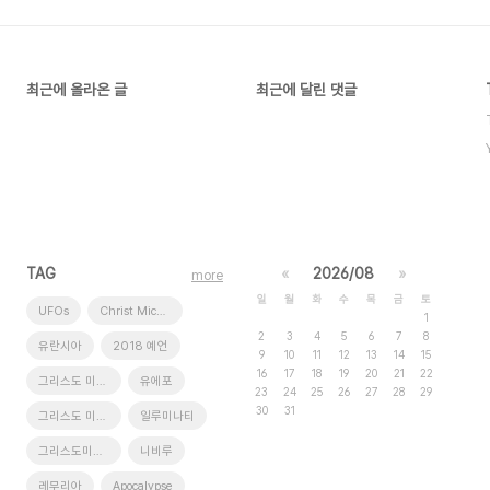
최근에 올라온 글
최근에 달린 댓글
TAG
«
2026/08
»
more
일
월
화
수
목
금
토
UFOs
Christ Michael
1
2
3
4
5
6
7
8
유란시아
2018 예언
9
10
11
12
13
14
15
16
17
18
19
20
21
22
그리스도 미카엘
유에포
23
24
25
26
27
28
29
30
31
그리스도 미가엘
일루미나티
그리스도미카엘
니비루
레무리아
Apocalypse