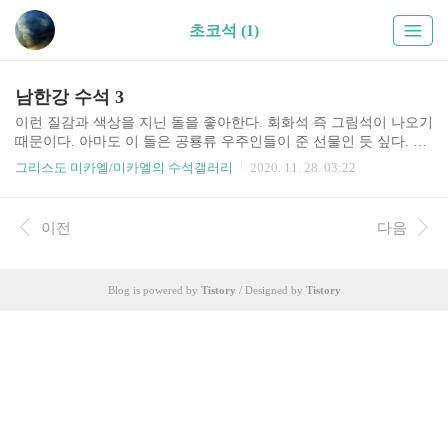
초코석 (1)
남한강 수석 3
이런 질감과 색상을 지닌 돌을 좋아한다. 회화석 즉 그림석이 나오기
때문이다. 아마도 이 돌은 공룡류 우주인들이 준 선물인 듯 싶다. 수
마상태도 좋고 문양도 예쁜 강질의 차돌 작지만 예쁘고 강한 칼라석
그리스도 미카엘/미카엘의 수석갤러리
2020. 11. 28. 03:22
첫번쩨 돌에는 용족과 이무기족의 전투가 묘사되어 있다 생기가 넘
치는 아름다운 칼라석들 자신들이 생명을 가지고 있음을 보여 주고
있다. 수마가 되어 매끈해 진 호피석 차돌 너무나 아름다운 은하우주
이전
다음
를 담고 있는 은하우주석으로 잘 살펴보면 신들의 모습도 들어 있다.
사람형상이 들어 있는 산수경석 얼굴이 들어 있는 그림석 너무나 세
련된 멋진 칼라석 로보캅? 지능을 가진 존재들이 점점 진보하면 이
Blog is powered by
Tistory
/ Designed by
Tistory
런 두상을 가지게 된다. 먼미래 지구인류도 이런 모습이 될 것이다.