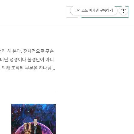
그리스도 미카엘
구독하기
CATEGORY
리 해 본다. 전체적으로 무슨
 비단 성경이나 불경만이 아니
 의해 조작된 부분은 하나님께
대한 부분인데 세상사람들이 6
시퍼와 그 추종세력들이 지구에