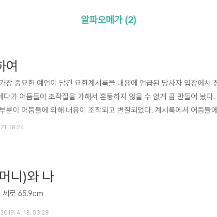
알파오메가 (2)
하여
가장 중요한 예언이 담긴 요한계시록을 내용에 언급된 당사자 입장에서 정
다가 어둠들이 조작질을 가해서 혼동하지 않을 수 없게 끔 만들어 놨다.
대부분이 어둠들에 의해 내용이 조작되고 변질되었다. 계시록에서 어둠들에
종적으로 심판하시기 위해 물질세상에 내려 보낸 자신의 아바타 666에 
 21. 18:24
끔 해 놨다. 계시록을 전체적 맥락에서 풀이 하자면 천상에서 쫒겨난 루
 권세를 가지고 세상을 지배할 때 하나님의 아바..
머니)와 나
 세로 65.9cm
2019. 4. 13. 03:28