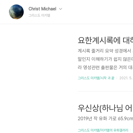
Christ Michael
그리스도 미카엘
요한계시록에 대
계시록 줄거리 요약 성경에서 
말인지 이해하기가 쉽지 않은데
라 영성관련 출판물은 거의 
서 자유의지를 준 인간들을 최
그리스도 미카엘/시작 과 끝
2021. 5.
66을 악마 사탄으로 인지하게
왔고 루시퍼의 아바타 짐승1이
우신상(하나님 어
2019년 작 유화 가로 65.9cm
그리스도 미카엘/미카엘의 유화갤러리