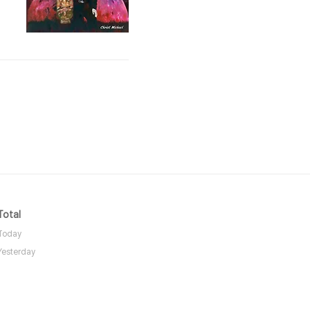
Total
Today
Yesterday