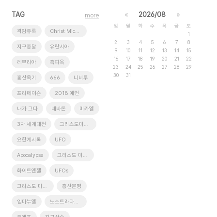
TAG
«
2026/08
»
more
일
월
화
수
목
금
토
격암유록
Christ Michael
1
2
3
4
5
6
7
8
지구종말
유란시아
9
10
11
12
13
14
15
16
17
18
19
20
21
22
레무리아
흑피옥
23
24
25
26
27
28
29
30
31
홍산옥기
666
니비루
프리메이슨
2018 예언
내가 그다
네바돈
미카엘
3차 세계대전
그리스도미카엘
요한계시록
UFO
Apocalypse
그리스도 미가엘
화이트엔젤
UFOs
그리스도 미카엘
홍산문명
임마누엘
노스트라다무스