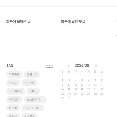
최근에 올라온 글
최근에 달린 댓글
TAG
«
2026/08
»
more
일
월
화
수
목
금
토
지구종말
유란시아
1
2
3
4
5
6
7
8
유에포
격암유록
9
10
11
12
13
14
15
16
17
18
19
20
21
22
프리메이슨
네바돈
23
24
25
26
27
28
29
30
31
내가그다
노스트라다무스
미카엘
그리스도 미카엘
흑피옥
지구상승